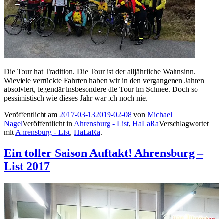
Die Tour hat Tradition. Die Tour ist der alljährliche Wahnsinn.
Wieviele verrückte Fahrten haben wir in den vergangenen Jahren
absolviert, legendär insbesondere die Tour im Schnee. Doch so
pessimistisch wie dieses Jahr war ich noch nie.
Veröffentlicht am
2017-03-13
2019-02-08
von
Michael
Nagel
Veröffentlicht in
Ahrensburg - List
,
HaLaRa
Verschlagwortet
mit
Ahrensburg - List
,
HaLaRa
.
Ein toller Saison Auftakt! Ahrensburg –
List 2017