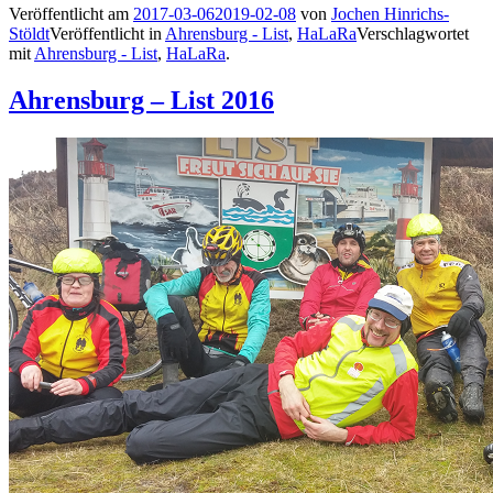
Veröffentlicht am
2017-03-06
2019-02-08
von
Jochen Hinrichs-
Stöldt
Veröffentlicht in
Ahrensburg - List
,
HaLaRa
Verschlagwortet
mit
Ahrensburg - List
,
HaLaRa
.
Ahrensburg – List 2016