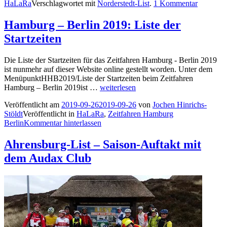
HaLaRa
Verschlagwortet mit
Norderstedt-List
.
1 Kommentar
Hamburg – Berlin 2019: Liste der
Startzeiten
Die Liste der Startzeiten für das Zeitfahren Hamburg - Berlin 2019
ist nunmehr auf dieser Website online gestellt worden. Unter dem
MenüpunktHHB2019/Liste der Startzeiten beim Zeitfahren
Hamburg
Hamburg – Berlin 2019ist …
weiterlesen
–
Veröffentlicht am
2019-09-26
2019-09-26
von
Jochen Hinrichs-
Berlin
Stöldt
Veröffentlicht in
HaLaRa
,
Zeitfahren Hamburg
2019:
Berlin
Kommentar hinterlassen
Liste
der
Startzeiten
Ahrensburg-List – Saison-Auftakt mit
dem Audax Club