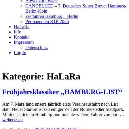
Brevet zur Ostsee
CANCELLED – 7. Deutsches Super Brevet Hamburg-
Berlin-Köln
Zeitfahren Hamburg – Berlin
Permanenten RTF 2026
HaLaRa
Info
Kontakt
Impressum
Datenschutz
Log In
Kategorie:
HaLaRa
Frühjahrsklassiker „HAMBURG-LIST“
Am 7. März fand unsere jährlich erste Vereinsausfahrt nach List
statt. Neuer Startort ist seit einiger Zeit der Norderstedter Stadtpark.
Fr
Morten startete in Hamburg und brachte weitere Fahrer von dort …
„
weiterlesen
LI