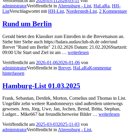
Veröffentlicht am
2026-03-11
2026-03-11
von
administrator
Veröffentlicht in
Ahrensburg - List
,
HaLaRa
,
HH-
List
Verschlagwortet mit
HH-List
,
Norderstedt-List
.
2 Kommentare
Rund um Berlin
Gerald bietet den Klassiker zum Einrollen in die Brevetsaison an.
Siehe hier Siehe auch https://halara.audaxclub-sh.de oder/und
Brevet "Rund um Berlin" 21.02.2026 Datum: 21.02.2026Startzeit:
Rund
09:00 Uhr Start und Ziel ist am …
weiterlesen
um
Veröffentlicht am
2026-01-06
2026-01-06
von
Berlin
administrator
Veröffentlicht in
Brevet
,
HaLaRa
Kommentar
hinterlassen
Hamburg-List 01.03.2025
Frank, Sebastian, Derdirk, Morton, Cornelius und Thomas in List.
Ungefähr zehn weitere Randonneurys sind außerdem unterwegs
gewesen. Jens, Jörg, Uwe, Jan, Jochen, Bernd, Britta, Stephan,
Hamburg-
Ludger... Mike667 hat freundlicherweise Bilder …
weiterlesen
List
Veröffentlicht am
2025-03-03
2025-11-03
von
01.03.2025
administrator
Veröffentlicht in
Ahrensburg - List
,