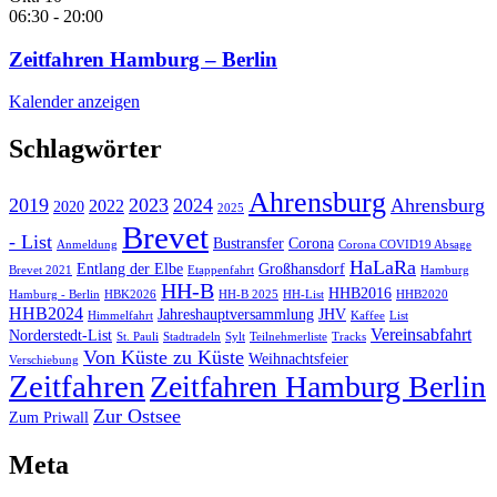
06:30
-
20:00
Zeitfahren Hamburg – Berlin
Kalender anzeigen
Schlagwörter
Ahrensburg
2019
2023
2024
Ahrensburg
2022
2020
2025
Brevet
- List
Bustransfer
Corona
Anmeldung
Corona COVID19 Absage
HaLaRa
Entlang der Elbe
Großhansdorf
Brevet 2021
Etappenfahrt
Hamburg
HH-B
HHB2016
Hamburg - Berlin
HBK2026
HH-B 2025
HH-List
HHB2020
HHB2024
Jahreshauptversammlung
JHV
Himmelfahrt
Kaffee
List
Vereinsabfahrt
Norderstedt-List
St. Pauli
Stadtradeln
Sylt
Teilnehmerliste
Tracks
Von Küste zu Küste
Weihnachtsfeier
Verschiebung
Zeitfahren
Zeitfahren Hamburg Berlin
Zur Ostsee
Zum Priwall
Meta