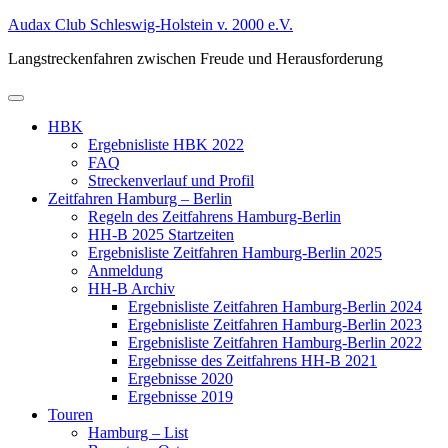
Zum
Audax Club Schleswig-Holstein v. 2000 e.V.
Inhalt
Langstreckenfahren zwischen Freude und Herausforderung
springen
Primäres
Menü
HBK
Ergebnisliste HBK 2022
FAQ
Streckenverlauf und Profil
Zeitfahren Hamburg – Berlin
Regeln des Zeitfahrens Hamburg-Berlin
HH-B 2025 Startzeiten
Ergebnisliste Zeitfahren Hamburg-Berlin 2025
Anmeldung
HH-B Archiv
Ergebnisliste Zeitfahren Hamburg-Berlin 2024
Ergebnisliste Zeitfahren Hamburg-Berlin 2023
Ergebnisliste Zeitfahren Hamburg-Berlin 2022
Ergebnisse des Zeitfahrens HH-B 2021
Ergebnisse 2020
Ergebnisse 2019
Touren
Hamburg – List