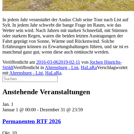
In jedem Jahr veranstaltet der Audax Club seine Tour nach List auf
Sylt. In jedem Jahr schwebt die bange Frage im Raum, wie das
Wetter sein wird. Nach Jahren mit starken Schneefall, mit Stürmen
oder starkem Regen, waren die beiden letzten Austragungen der
Fahrt geprägt von Sonne, Wärme und Rückenwind. Solche
Erfahrungen können zu Erwartungshaltungen führen, und sie ist es
manchmal ganz gut, wenn diese auch enttäuscht werden.
Veröffentlicht am
2016-03-06
2019-02-11
von
Jochen Hinrichs-
Stöldt
Veröffentlicht in
Ahrensburg - List
,
HaLaRa
Verschlagwortet
mit
Ahrensburg - List
,
HaLaRa
.
Suchen
nach:
Anstehende Veranstaltungen
Jan.
1
Januar 1 @ 00:00
-
Dezember 31 @ 23:59
Permanenten RTF 2026
Okt.
10