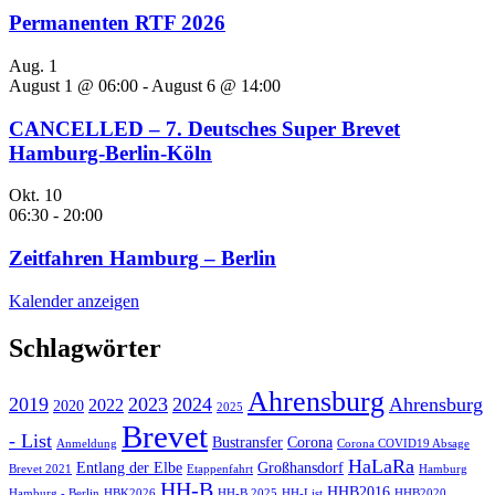
Permanenten RTF 2026
Aug.
1
August 1 @ 06:00
-
August 6 @ 14:00
CANCELLED – 7. Deutsches Super Brevet
Hamburg-Berlin-Köln
Okt.
10
06:30
-
20:00
Zeitfahren Hamburg – Berlin
Kalender anzeigen
Schlagwörter
Ahrensburg
2019
2023
2024
Ahrensburg
2022
2020
2025
Brevet
- List
Bustransfer
Corona
Anmeldung
Corona COVID19 Absage
HaLaRa
Entlang der Elbe
Großhansdorf
Brevet 2021
Etappenfahrt
Hamburg
HH-B
HHB2016
Hamburg - Berlin
HBK2026
HH-B 2025
HH-List
HHB2020