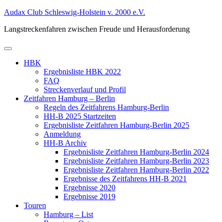
Zum
Audax Club Schleswig-Holstein v. 2000 e.V.
Inhalt
Langstreckenfahren zwischen Freude und Herausforderung
springen
Primäres
Menü
HBK
Ergebnisliste HBK 2022
FAQ
Streckenverlauf und Profil
Zeitfahren Hamburg – Berlin
Regeln des Zeitfahrens Hamburg-Berlin
HH-B 2025 Startzeiten
Ergebnisliste Zeitfahren Hamburg-Berlin 2025
Anmeldung
HH-B Archiv
Ergebnisliste Zeitfahren Hamburg-Berlin 2024
Ergebnisliste Zeitfahren Hamburg-Berlin 2023
Ergebnisliste Zeitfahren Hamburg-Berlin 2022
Ergebnisse des Zeitfahrens HH-B 2021
Ergebnisse 2020
Ergebnisse 2019
Touren
Hamburg – List