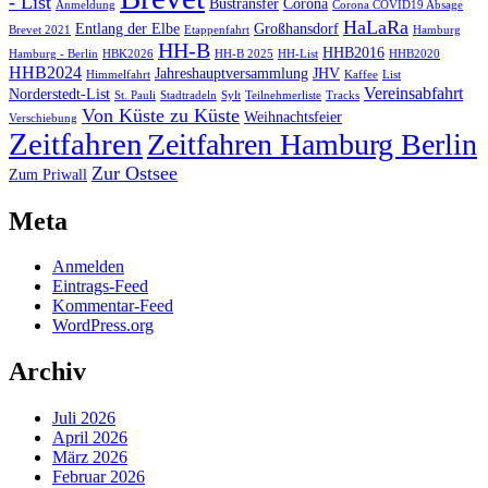
- List
Bustransfer
Corona
Anmeldung
Corona COVID19 Absage
HaLaRa
Entlang der Elbe
Großhansdorf
Brevet 2021
Etappenfahrt
Hamburg
HH-B
HHB2016
Hamburg - Berlin
HBK2026
HH-B 2025
HH-List
HHB2020
HHB2024
Jahreshauptversammlung
JHV
Himmelfahrt
Kaffee
List
Vereinsabfahrt
Norderstedt-List
St. Pauli
Stadtradeln
Sylt
Teilnehmerliste
Tracks
Von Küste zu Küste
Weihnachtsfeier
Verschiebung
Zeitfahren
Zeitfahren Hamburg Berlin
Zur Ostsee
Zum Priwall
Meta
Anmelden
Eintrags-Feed
Kommentar-Feed
WordPress.org
Archiv
Juli 2026
April 2026
März 2026
Februar 2026