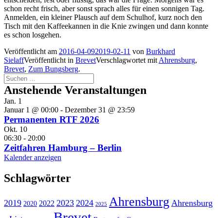
schon recht frisch, aber sonst sprach alles für einen sonnigen Tag.
Anmelden, ein kleiner Plausch auf dem Schulhof, kurz noch den
Tisch mit den Kaffeekannen in die Knie zwingen und dann konnte
es schon losgehen.
Veröffentlicht am
2016-04-09
2019-02-11
von
Burkhard
Sielaff
Veröffentlicht in
Brevet
Verschlagwortet mit
Ahrensburg
,
Brevet
,
Zum Bungsberg
.
Suchen
nach:
Anstehende Veranstaltungen
Jan.
1
Januar 1 @ 00:00
-
Dezember 31 @ 23:59
Permanenten RTF 2026
Okt.
10
06:30
-
20:00
Zeitfahren Hamburg – Berlin
Kalender anzeigen
Schlagwörter
Ahrensburg
2019
2023
2024
Ahrensburg
2022
2020
2025
Brevet