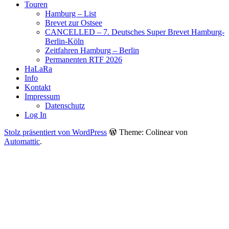
Touren
Hamburg – List
Brevet zur Ostsee
CANCELLED – 7. Deutsches Super Brevet Hamburg-
Berlin-Köln
Zeitfahren Hamburg – Berlin
Permanenten RTF 2026
HaLaRa
Info
Kontakt
Impressum
Datenschutz
Log In
Stolz präsentiert von WordPress
Theme: Colinear von
Automattic
.