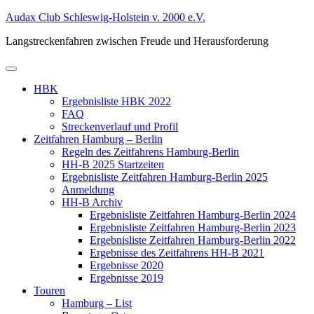
Zum
Audax Club Schleswig-Holstein v. 2000 e.V.
Inhalt
Langstreckenfahren zwischen Freude und Herausforderung
springen
Primäres
Menü
HBK
Ergebnisliste HBK 2022
FAQ
Streckenverlauf und Profil
Zeitfahren Hamburg – Berlin
Regeln des Zeitfahrens Hamburg-Berlin
HH-B 2025 Startzeiten
Ergebnisliste Zeitfahren Hamburg-Berlin 2025
Anmeldung
HH-B Archiv
Ergebnisliste Zeitfahren Hamburg-Berlin 2024
Ergebnisliste Zeitfahren Hamburg-Berlin 2023
Ergebnisliste Zeitfahren Hamburg-Berlin 2022
Ergebnisse des Zeitfahrens HH-B 2021
Ergebnisse 2020
Ergebnisse 2019
Touren
Hamburg – List