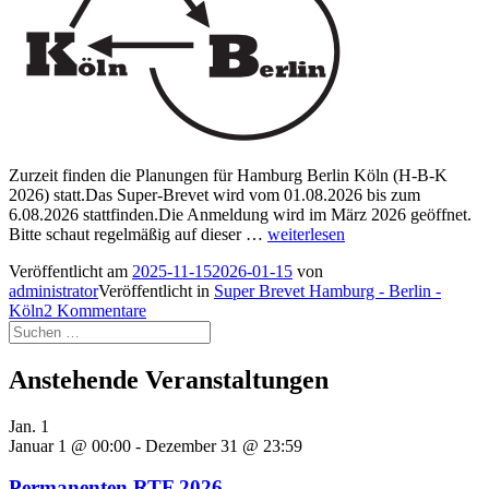
Zurzeit finden die Planungen für Hamburg Berlin Köln (H-B-K
2026) statt.Das Super-Brevet wird vom 01.08.2026 bis zum
6.08.2026 stattfinden.Die Anmeldung wird im März 2026 geöffnet.
H-
Bitte schaut regelmäßig auf dieser …
weiterlesen
B-
Veröffentlicht am
2025-11-15
2026-01-15
von
K
administrator
Veröffentlicht in
Super Brevet Hamburg - Berlin -
2026
Köln
2 Kommentare
Suchen
nach:
Anstehende Veranstaltungen
Jan.
1
Januar 1 @ 00:00
-
Dezember 31 @ 23:59
Permanenten RTF 2026