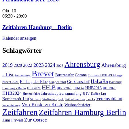
Okt.
10
06:30
-
20:00
Zeitfahren Hamburg – Berlin
Kalender anzeigen
Schlagwörter
Ahrensburg
2019
2023
2024
Ahrensburg
2022
2020
2025
Brevet
- List
Bustransfer
Corona
Anmeldung
Corona COVID19 Absage
HaLaRa
Entlang der Elbe
Großhansdorf
Brevet 2021
Etappenfahrt
Hamburg
HH-B
HHB2016
Hamburg - Berlin
HBK2026
HH-B 2025
HH-List
HHB2020
HHB2024
Jahreshauptversammlung
JHV
Himmelfahrt
Kaffee
List
Vereinsabfahrt
Norderstedt-List
St. Pauli
Stadtradeln
Sylt
Teilnehmerliste
Tracks
Von Küste zu Küste
Weihnachtsfeier
Verschiebung
Zeitfahren
Zeitfahren Hamburg Berlin
Zur Ostsee
Zum Priwall