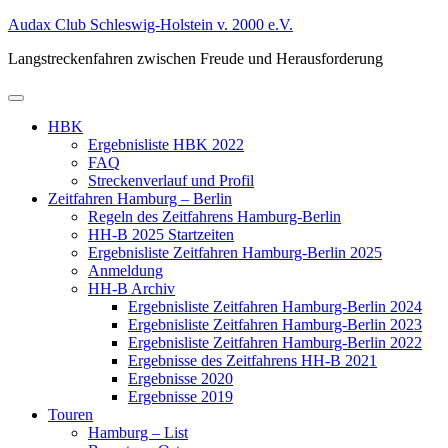
Zum
Audax Club Schleswig-Holstein v. 2000 e.V.
Inhalt
Langstreckenfahren zwischen Freude und Herausforderung
springen
Primäres
Menü
HBK
Ergebnisliste HBK 2022
FAQ
Streckenverlauf und Profil
Zeitfahren Hamburg – Berlin
Regeln des Zeitfahrens Hamburg-Berlin
HH-B 2025 Startzeiten
Ergebnisliste Zeitfahren Hamburg-Berlin 2025
Anmeldung
HH-B Archiv
Ergebnisliste Zeitfahren Hamburg-Berlin 2024
Ergebnisliste Zeitfahren Hamburg-Berlin 2023
Ergebnisliste Zeitfahren Hamburg-Berlin 2022
Ergebnisse des Zeitfahrens HH-B 2021
Ergebnisse 2020
Ergebnisse 2019
Touren
Hamburg – List