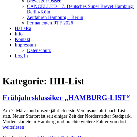
Brevet zur Ostsee
CANCELLED – 7. Deutsches Super Brevet Hamburg-
Berlin-Köln
Zeitfahren Hamburg – Berlin
Permanenten RTF 2026
HaLaRa
Info
Kontakt
Impressum
Datenschutz
Log In
Kategorie:
HH-List
Frühjahrsklassiker „HAMBURG-LIST“
Am 7. März fand unsere jährlich erste Vereinsausfahrt nach List
statt. Neuer Startort ist seit einiger Zeit der Norderstedter Stadtpark.
Fr
Morten startete in Hamburg und brachte weitere Fahrer von dort …
„
weiterlesen
LI