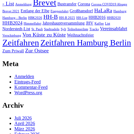
Brevet
- List
Bustransfer
Corona
Anmeldung
Corona COVID19 Absage
HaLaRa
Entlang der Elbe
Großhansdorf
Brevet 2021
Etappenfahrt
Hamburg
HH-B
HHB2016
Hamburg - Berlin
HBK2026
HH-B 2025
HH-List
HHB2020
HHB2024
Jahreshauptversammlung
JHV
Himmelfahrt
Kaffee
List
Vereinsabfahrt
Norderstedt-List
St. Pauli
Stadtradeln
Sylt
Teilnehmerliste
Tracks
Von Küste zu Küste
Weihnachtsfeier
Verschiebung
Zeitfahren
Zeitfahren Hamburg Berlin
Zur Ostsee
Zum Priwall
Meta
Anmelden
Eintrags-Feed
Kommentar-Feed
WordPress.org
Archiv
Juli 2026
April 2026
März 2026