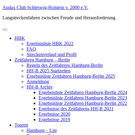
Zum
Audax Club Schleswig-Holstein v. 2000 e.V.
Inhalt
Langstreckenfahren zwischen Freude und Herausforderung
springen
Primäres
Menü
HBK
Ergebnisliste HBK 2022
FAQ
Streckenverlauf und Profil
Zeitfahren Hamburg – Berlin
Regeln des Zeitfahrens Hamburg-Berlin
HH-B 2025 Startzeiten
Ergebnisliste Zeitfahren Hamburg-Berlin 2025
Anmeldung
HH-B Archiv
Ergebnisliste Zeitfahren Hamburg-Berlin 2024
Ergebnisliste Zeitfahren Hamburg-Berlin 2023
Ergebnisliste Zeitfahren Hamburg-Berlin 2022
Ergebnisse des Zeitfahrens HH-B 2021
Ergebnisse 2020
Ergebnisse 2019
Touren
Hamburg – List