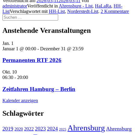
Veröffentlicht am
2026-03-11
2026-03-11
von
administrator
Veröffentlicht in
Ahrensburg - List
,
HaLaRa
,
HH-
List
Verschlagwortet mit
HH-List
,
Norderstedt-List
.
2 Kommentare
Suchen
nach:
Anstehende Veranstaltungen
Jan.
1
Januar 1 @ 00:00
-
Dezember 31 @ 23:59
Permanenten RTF 2026
Okt.
10
06:30
-
20:00
Zeitfahren Hamburg – Berlin
Kalender anzeigen
Schlagwörter
Ahrensburg
2019
2023
2024
Ahrensburg
2022
2020
2025