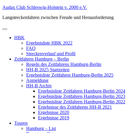
Zum
Audax Club Schleswig-Holstein v. 2000 e.V.
Inhalt
Langstreckenfahren zwischen Freude und Herausforderung
springen
Primäres
Menü
HBK
Ergebnisliste HBK 2022
FAQ
Streckenverlauf und Profil
Zeitfahren Hamburg – Berlin
Regeln des Zeitfahrens Hamburg-Berlin
HH-B 2025 Startzeiten
Ergebnisliste Zeitfahren Hamburg-Berlin 2025
Anmeldung
HH-B Archiv
Ergebnisliste Zeitfahren Hamburg-Berlin 2024
Ergebnisliste Zeitfahren Hamburg-Berlin 2023
Ergebnisliste Zeitfahren Hamburg-Berlin 2022
Ergebnisse des Zeitfahrens HH-B 2021
Ergebnisse 2020
Ergebnisse 2019
Touren
Hamburg – List