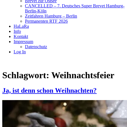
Brevet zur Ostsee
CANCELLED – 7. Deutsches Super Brevet Hamburg-
Berlin-Köln
Zeitfahren Hamburg – Berlin
Permanenten RTF 2026
HaLaRa
Info
Kontakt
Impressum
Datenschutz
Log In
Schlagwort:
Weihnachtsfeier
Ja, ist denn schon Weihnachten?