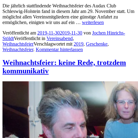
Die jährlich stattfindende Weihnachtsfeier des Audax Club
Schleswig-Holstein fand in diesem Jahr am 29. November statt. Um
möglichst allen Vereinsmitgliedern eine günstige Anfahrt zu
Ja,
ermöglichen, einigten wir uns auf ein …
weiterlesen
ist
Veröffentlicht am
2019-11-30
2019-11-30
von
Jochen Hinrichs-
denn
Stöldt
Veröffentlicht in
Vereinsabend
,
schon
Weihnachtsfeier
Verschlagwortet mit
2019
,
Geschenke
,
Weihnachten?
Weihnachtsfeier
.
Kommentar hinterlassen
Weihnachtsfeier: keine Rede, trotzdem
kommunikativ