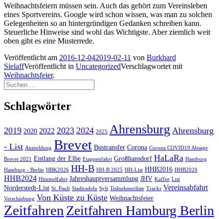
Weihnachtsfeiern müssen sein. Auch das gehört zum Vereinsleben
eines Sportvereins. Google wird schon wissen, was man zu solchen
Gelegenheiten so an hintergründigen Gedanken schreiben kann.
Steuerliche Hinweise sind wohl das Wichtigste. Aber ziemlich weit
oben gibt es eine Musterrede.
Veröffentlicht am
2016-12-04
2019-02-11
von
Burkhard
Sielaff
Veröffentlicht in
Uncategorized
Verschlagwortet mit
Weihnachtsfeier
.
Suchen
nach:
Schlagwörter
Ahrensburg
2019
2023
2024
Ahrensburg
2022
2020
2025
Brevet
- List
Bustransfer
Corona
Anmeldung
Corona COVID19 Absage
HaLaRa
Entlang der Elbe
Großhansdorf
Brevet 2021
Etappenfahrt
Hamburg
HH-B
HHB2016
Hamburg - Berlin
HBK2026
HH-B 2025
HH-List
HHB2020
HHB2024
Jahreshauptversammlung
JHV
Himmelfahrt
Kaffee
List
Vereinsabfahrt
Norderstedt-List
St. Pauli
Stadtradeln
Sylt
Teilnehmerliste
Tracks
Von Küste zu Küste
Weihnachtsfeier
Verschiebung
Zeitfahren
Zeitfahren Hamburg Berlin