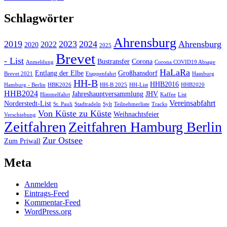
Schlagwörter
Ahrensburg
2019
2023
2024
Ahrensburg
2022
2020
2025
Brevet
- List
Bustransfer
Corona
Anmeldung
Corona COVID19 Absage
HaLaRa
Entlang der Elbe
Großhansdorf
Brevet 2021
Etappenfahrt
Hamburg
HH-B
HHB2016
Hamburg - Berlin
HBK2026
HH-B 2025
HH-List
HHB2020
HHB2024
Jahreshauptversammlung
JHV
Himmelfahrt
Kaffee
List
Vereinsabfahrt
Norderstedt-List
St. Pauli
Stadtradeln
Sylt
Teilnehmerliste
Tracks
Von Küste zu Küste
Weihnachtsfeier
Verschiebung
Zeitfahren
Zeitfahren Hamburg Berlin
Zur Ostsee
Zum Priwall
Meta
Anmelden
Eintrags-Feed
Kommentar-Feed
WordPress.org