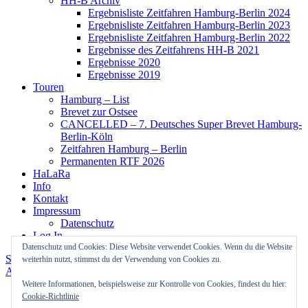
HH-B Archiv
Ergebnisliste Zeitfahren Hamburg-Berlin 2024
Ergebnisliste Zeitfahren Hamburg-Berlin 2023
Ergebnisliste Zeitfahren Hamburg-Berlin 2022
Ergebnisse des Zeitfahrens HH-B 2021
Ergebnisse 2020
Ergebnisse 2019
Touren
Hamburg – List
Brevet zur Ostsee
CANCELLED – 7. Deutsches Super Brevet Hamburg-
Berlin-Köln
Zeitfahren Hamburg – Berlin
Permanenten RTF 2026
HaLaRa
Info
Kontakt
Impressum
Datenschutz
Log In
Datenschutz und Cookies: Diese Website verwendet Cookies. Wenn du die Website
Stolz präsentiert von WordPress
Theme: Colinear von
weiterhin nutzt, stimmst du der Verwendung von Cookies zu.
Automattic
.
Weitere Informationen, beispielsweise zur Kontrolle von Cookies, findest du hier:
Cookie-Richtlinie