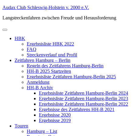
Zum
Audax Club Schleswig-Holstein v. 2000 e.V.
Inhalt
Langstreckenfahren zwischen Freude und Herausforderung
springen
Primäres
Menü
HBK
Ergebnisliste HBK 2022
FAQ
Streckenverlauf und Profil
Zeitfahren Hamburg – Berlin
Regeln des Zeitfahrens Hamburg-Berlin
HH-B 2025 Startzeiten
Ergebnisliste Zeitfahren Hamburg-Berlin 2025
Anmeldung
HH-B Archiv
Ergebnisliste Zeitfahren Hamburg-Berlin 2024
Ergebnisliste Zeitfahren Hamburg-Berlin 2023
Ergebnisliste Zeitfahren Hamburg-Berlin 2022
Ergebnisse des Zeitfahrens HH-B 2021
Ergebnisse 2020
Ergebnisse 2019
Touren
Hamburg – List