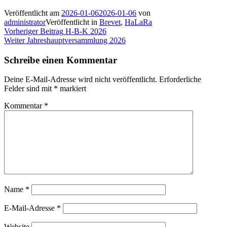
Veröffentlicht am
2026-01-06
2026-01-06
von
administrator
Veröffentlicht in
Brevet
,
HaLaRa
Beitragsnavigation
Vorheriger
Vorheriger Beitrag
H-B-K 2026
Nächster
Beitrag:
Weiter
Jahreshauptversammlung 2026
Beitrag:
Schreibe einen Kommentar
Deine E-Mail-Adresse wird nicht veröffentlicht.
Erforderliche
Felder sind mit
*
markiert
Kommentar
*
Name
*
E-Mail-Adresse
*
Website