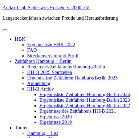
Zum
Audax Club Schleswig-Holstein v. 2000 e.V.
Inhalt
Langstreckenfahren zwischen Freude und Herausforderung
springen
Primäres
Menü
HBK
Ergebnisliste HBK 2022
FAQ
Streckenverlauf und Profil
Zeitfahren Hamburg – Berlin
Regeln des Zeitfahrens Hamburg-Berlin
HH-B 2025 Startzeiten
Ergebnisliste Zeitfahren Hamburg-Berlin 2025
Anmeldung
HH-B Archiv
Ergebnisliste Zeitfahren Hamburg-Berlin 2024
Ergebnisliste Zeitfahren Hamburg-Berlin 2023
Ergebnisliste Zeitfahren Hamburg-Berlin 2022
Ergebnisse des Zeitfahrens HH-B 2021
Ergebnisse 2020
Ergebnisse 2019
Touren
Hamburg – List