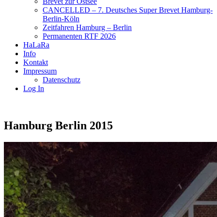
Brevet zur Ostsee
CANCELLED – 7. Deutsches Super Brevet Hamburg-
Berlin-Köln
Zeitfahren Hamburg – Berlin
Permanenten RTF 2026
HaLaRa
Info
Kontakt
Impressum
Datenschutz
Log In
Hamburg Berlin 2015