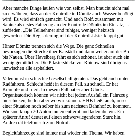
Aber manche Dinge laufen wie von selbst. Man braucht nicht mal
zu erwähnen, dass an der Kontrolle in Dömitz auch Wasser benötigt
wird. Es wird einfach gemacht. Und auch Rolf, zusammen mit
Sabine als erstes Fahrzeug an der Kontrolle Dömitz im Einsatz, ist
zufrieden. „Die Teilnehmer sind ruhiger, weniger hektisch
geworden. Die Registrierung mit der Kontroll-Liste klappt gut.“
Hinter Dömitz trennen sich die Wege. Die ganz Schnellen
bevorzugen die Strecke über Karstädt und dann weiter auf der B5
bis Nauen. Über Havelberg fährt es sich schöner, ist aber auch ein
wenig gemütlicher. Die Pflasterstücke vor Rhinow sind übrigens
inzwischen alle asphaltiert.
Valentin ist in schlechte Gesellschaft geraten. Das geht auch unter
Radfahrern. Schlecht heißt in diesem Fall, zu schnell. Er hat
Krämpfe und friert. In diesem Fall hat er aber Glück.
Organisatorisch können wir nicht bei jedem Ausfall ein Fahrzeug
hinschicken, helfen aber wo wir können. HHB heißt auch, in so
einer Situation noch selber bis zum nächsten Bahnhof zu kommen.
Wir sind knapp 20 Autominuten entfernt und laden ihn ein. Ein
späterer Anruf deutet auf einen schwerwiegenderen Sturz hin.
Andrea rät telefonisch zum Notruf.
Begleitfahrzeuge sind immer mal wieder ein Thema. Wir haben