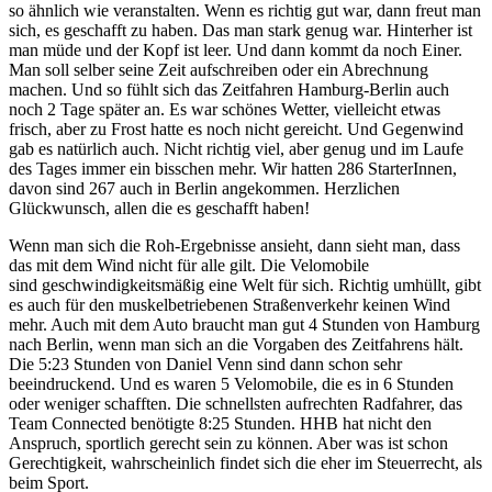
so ähnlich wie veranstalten. Wenn es richtig gut war, dann freut man
sich, es geschafft zu haben. Das man stark genug war. Hinterher ist
man müde und der Kopf ist leer. Und dann kommt da noch Einer.
Man soll selber seine Zeit aufschreiben oder ein Abrechnung
machen. Und so fühlt sich das Zeitfahren Hamburg-Berlin auch
noch 2 Tage später an. Es war schönes Wetter, vielleicht etwas
frisch, aber zu Frost hatte es noch nicht gereicht. Und Gegenwind
gab es natürlich auch. Nicht richtig viel, aber genug und im Laufe
des Tages immer ein bisschen mehr. Wir hatten 286 StarterInnen,
davon sind 267 auch in Berlin angekommen. Herzlichen
Glückwunsch, allen die es geschafft haben!
Wenn man sich die Roh-Ergebnisse ansieht, dann sieht man, dass
das mit dem Wind nicht für alle gilt. Die Velomobile
sind geschwindigkeitsmäßig eine Welt für sich. Richtig umhüllt, gibt
es auch für den muskelbetriebenen Straßenverkehr keinen Wind
mehr. Auch mit dem Auto braucht man gut 4 Stunden von Hamburg
nach Berlin, wenn man sich an die Vorgaben des Zeitfahrens hält.
Die 5:23 Stunden von Daniel Venn sind dann schon sehr
beeindruckend. Und es waren 5 Velomobile, die es in 6 Stunden
oder weniger schafften. Die schnellsten aufrechten Radfahrer, das
Team Connected benötigte 8:25 Stunden. HHB hat nicht den
Anspruch, sportlich gerecht sein zu können. Aber was ist schon
Gerechtigkeit, wahrscheinlich findet sich die eher im Steuerrecht, als
beim Sport.