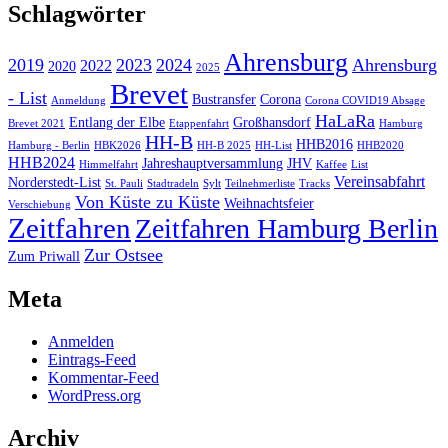
Schlagwörter
Ahrensburg
2019
2023
2024
Ahrensburg
2022
2020
2025
Brevet
- List
Bustransfer
Corona
Anmeldung
Corona COVID19 Absage
HaLaRa
Entlang der Elbe
Großhansdorf
Brevet 2021
Etappenfahrt
Hamburg
HH-B
HHB2016
Hamburg - Berlin
HBK2026
HH-B 2025
HH-List
HHB2020
HHB2024
Jahreshauptversammlung
JHV
Himmelfahrt
Kaffee
List
Vereinsabfahrt
Norderstedt-List
St. Pauli
Stadtradeln
Sylt
Teilnehmerliste
Tracks
Von Küste zu Küste
Weihnachtsfeier
Verschiebung
Zeitfahren
Zeitfahren Hamburg Berlin
Zur Ostsee
Zum Priwall
Meta
Anmelden
Eintrags-Feed
Kommentar-Feed
WordPress.org
Archiv