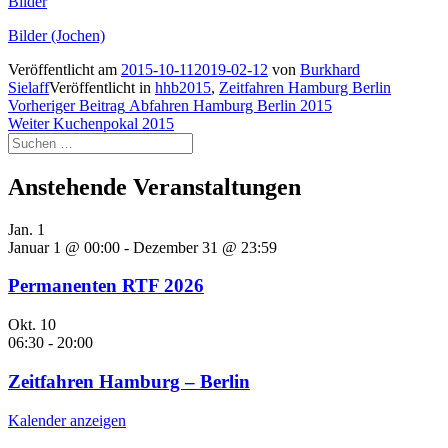
Bilder
Bilder (Jochen)
Veröffentlicht am
2015-10-11
2019-02-12
von
Burkhard
Sielaff
Veröffentlicht in
hhb2015
,
Zeitfahren Hamburg Berlin
Beitragsnavigation
Vorheriger
Vorheriger Beitrag
Abfahren Hamburg Berlin 2015
Nächster
Beitrag:
Weiter
Kuchenpokal 2015
Suchen
Beitrag:
nach:
Anstehende Veranstaltungen
Jan.
1
Januar 1 @ 00:00
-
Dezember 31 @ 23:59
Permanenten RTF 2026
Okt.
10
06:30
-
20:00
Zeitfahren Hamburg – Berlin
Kalender anzeigen