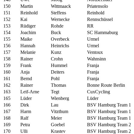
150
Martin
Wittmaack
Priatensolo
151
Reinhold
Steffens
Reinhold
152
Kai
Wernecke
Rennschüssel
153
Rüdiger
Rohde
RR
154
Joachim
Buck
SC Hammaburg
155
Maike
Overbeck
Urmel
156
Hannah
Heinrichs
Urmel
157
Melanie
Kunz
Ventoux
158
Rainer
Crohn
Wahnsinn
159
Frank
Hummel
Franja
160
Anja
Deiters
Franja
161
Bernd
Pohl
Franja
162
Rainer
Thomas
Bonne Route Berlin
163
Leif-Arne
Tegt
CuxCycling
165
Lüder
Wienberg
Lüder
166
Dirk
Lau
BSV Hamburg Team 1
167
Harm
Vitzthum
BSV Hamburg Team 1
168
Ralf
Meier
BSV Hamburg Team 1
169
Petra
Goebel
BSV Hamburg Team 2
170
Ulli
Krastev
BSV Hamburg Team 2