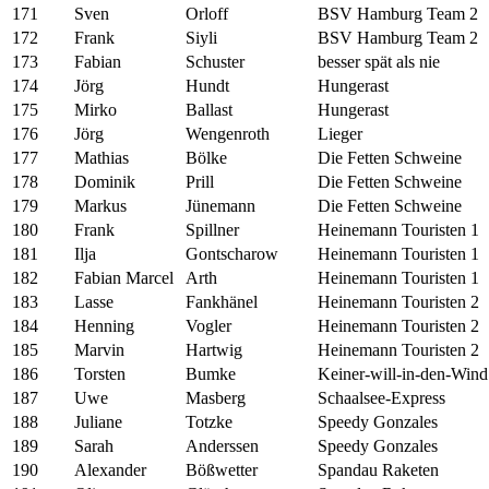
171
Sven
Orloff
BSV Hamburg Team 2
172
Frank
Siyli
BSV Hamburg Team 2
173
Fabian
Schuster
besser spät als nie
174
Jörg
Hundt
Hungerast
175
Mirko
Ballast
Hungerast
176
Jörg
Wengenroth
Lieger
177
Mathias
Bölke
Die Fetten Schweine
178
Dominik
Prill
Die Fetten Schweine
179
Markus
Jünemann
Die Fetten Schweine
180
Frank
Spillner
Heinemann Touristen 1
181
Ilja
Gontscharow
Heinemann Touristen 1
182
Fabian Marcel
Arth
Heinemann Touristen 1
183
Lasse
Fankhänel
Heinemann Touristen 2
184
Henning
Vogler
Heinemann Touristen 2
185
Marvin
Hartwig
Heinemann Touristen 2
186
Torsten
Bumke
Keiner-will-in-den-Wind
187
Uwe
Masberg
Schaalsee-Express
188
Juliane
Totzke
Speedy Gonzales
189
Sarah
Anderssen
Speedy Gonzales
190
Alexander
Bößwetter
Spandau Raketen