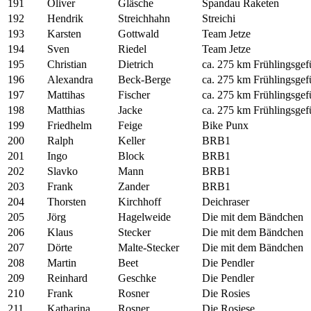
191
Oliver
Gläsche
Spandau Raketen
192
Hendrik
Streichhahn
Streichi
193
Karsten
Gottwald
Team Jetze
194
Sven
Riedel
Team Jetze
195
Christian
Dietrich
ca. 275 km Frühlingsgef
196
Alexandra
Beck-Berge
ca. 275 km Frühlingsgef
197
Mattihas
Fischer
ca. 275 km Frühlingsgef
198
Matthias
Jacke
ca. 275 km Frühlingsgef
199
Friedhelm
Feige
Bike Punx
200
Ralph
Keller
BRB1
201
Ingo
Block
BRB1
202
Slavko
Mann
BRB1
203
Frank
Zander
BRB1
204
Thorsten
Kirchhoff
Deichraser
205
Jörg
Hagelweide
Die mit dem Bändchen
206
Klaus
Stecker
Die mit dem Bändchen
207
Dörte
Malte-Stecker
Die mit dem Bändchen
208
Martin
Beet
Die Pendler
209
Reinhard
Geschke
Die Pendler
210
Frank
Rosner
Die Rosies
211
Katharina
Rosner
Die Rosiese