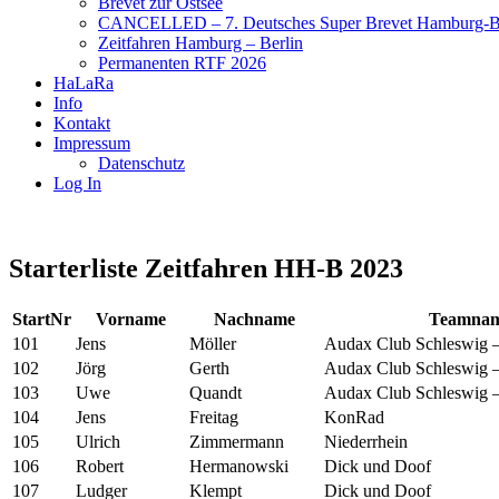
Brevet zur Ostsee
CANCELLED – 7. Deutsches Super Brevet Hamburg-Be
Zeitfahren Hamburg – Berlin
Permanenten RTF 2026
HaLaRa
Info
Kontakt
Impressum
Datenschutz
Log In
Starterliste Zeitfahren HH-B 2023
StartNr
Vorname
Nachname
Teamna
101
Jens
Möller
Audax Club Schleswig –
102
Jörg
Gerth
Audax Club Schleswig –
103
Uwe
Quandt
Audax Club Schleswig –
104
Jens
Freitag
KonRad
105
Ulrich
Zimmermann
Niederrhein
106
Robert
Hermanowski
Dick und Doof
107
Ludger
Klempt
Dick und Doof