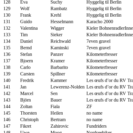
128
Eva
Suchy
Hyggelig til Berlin
129
Wolf
Rambatz
Hyggelig til Berlin
130
Frank
Krehl
Hyggelig til Berlin
131
Guido
Hesselmann
Karacho 2000
132
Valentina
Wigger
Kieler BohnenradlerInn
133
Tim
Sieker
Kieler BohnenradlerInn
134
Daniel
Reichwald
7even gravel
135
Bernd
Kaminski
7even gravel
136
Stefan
Panzer
Kilometerfresser
137
Bjoern
Kramer
Kilometerfresser
138
Carlo
Barbarito
Kilometerfresser
139
Carsten
Spillner
Kilometerfresser
140
Fredrik
Kammer
Les œufs d’or du RV Tr
141
Jan
Lewerenz-Nolden
Les œufs d’or du RV Tr
142
Marcel
Sen
Les œufs d’or du RV Tr
143
Björn
Bauer
Les œufs d’or du RV Tr
144
Zoltan
Fiala
ZF
145
Thorsten
Heilen
no name
146
Christoph
Bertram
no name
147
Fikret
Zahirovic
Fundriders
148
Uwe
Moog
Nordseebiker