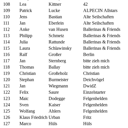
108
Lea
Kittner
42
109
Patrick
Lucke
ALPECIN Allstars
110
Jens
Bastian
Alte Seilschaften
111
Jan
Eberlein
Alte Seilschaften
112
Anke
van Husen
Ballerinas & Friends
113
Philipp
Schmetz
Ballerinas & Friends
114
Julia
Rattunde
Ballerinas & Friends
115
Laura
Schlawinsky
Ballerinas & Friends
116
Ralf
Großer
Berlin
117
Jan
Sternberg
bitte zieh mich
118
Thomas
Ballay
bitte zieh mich
119
Christian
Großeholz
Christian
120
Stephan
Burmeister
Deichvögel
121
Jan
Wiegmann
DwidZ
122
Felix
Saure
Einzelstarter
123
Maic
Dodegge
Felgenhelden
124
Sven
Kaiser
Felgenhelden
125
Wolfang
Ahlers
Felgenhelden
126
Klaus Friedrich
Urban
Fritz
127
Marco
Hüls
Hüls