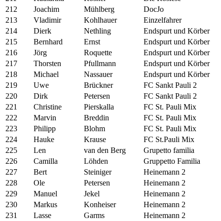
212
Joachim
Mühlberg
DocJo
213
Vladimir
Kohlhauer
Einzelfahrer
214
Dierk
Nethling
Endspurt und Körber
215
Bernhard
Ernst
Endspurt und Körber
216
Jörg
Roquette
Endspurt und Körber
217
Thorsten
Pfullmann
Endspurt und Körber
218
Michael
Nassauer
Endspurt und Körber
219
Uwe
Brückner
FC Sankt Pauli 2
220
Dirk
Petersen
FC Sankt Pauli 2
221
Christine
Pierskalla
FC St. Pauli Mix
222
Marvin
Breddin
FC St. Pauli Mix
223
Philipp
Blohm
FC St. Pauli Mix
224
Hauke
Krause
FC St.Pauli Mix
225
Len
van den Berg
Grupetto familia
226
Camilla
Löhden
Gruppetto Familia
227
Bert
Steiniger
Heinemann 2
228
Ole
Petersen
Heinemann 2
229
Manuel
Jekel
Heinemann 2
230
Markus
Konheiser
Heinemann 2
231
Lasse
Garms
Heinemann 2