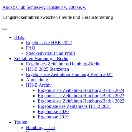
Zum
Audax Club Schleswig-Holstein v. 2000 e.V.
Inhalt
Langstreckenfahren zwischen Freude und Herausforderung
springen
Primäres
Menü
HBK
Ergebnisliste HBK 2022
FAQ
Streckenverlauf und Profil
Zeitfahren Hamburg – Berlin
Regeln des Zeitfahrens Hamburg-Berlin
HH-B 2025 Startzeiten
Ergebnisliste Zeitfahren Hamburg-Berlin 2025
Anmeldung
HH-B Archiv
Ergebnisliste Zeitfahren Hamburg-Berlin 2024
Ergebnisliste Zeitfahren Hamburg-Berlin 2023
Ergebnisliste Zeitfahren Hamburg-Berlin 2022
Ergebnisse des Zeitfahrens HH-B 2021
Ergebnisse 2020
Ergebnisse 2019
Touren
Hamburg – List