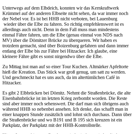
Unterwegs auf dem Elbdeich, konnten wir das Kernkraftwerk
Krümmel auf der anderen Elbseite nicht sehen, da war immer noch
der Nebel vor. Es ist bei HHB nicht verboten, bei Lauenburg
wieder über die Elbe zu fahren. So richtig empfehlenswert ist es
allerdings auch nicht. Denn in dem Fall muss man mindestens
einmal Fähre fahren, um die Elbe (genau einmal von NDS nach
MV) über die Dömitzer Brücke zu überqueren. Wir haben es
trotzdem gemacht, sind über Boizenburg gefahren und dann immer
entlang der Elbe bis zur Fähre bei Hitzacker. Ich glaube, eine
kleinere Fähre gibt es sonst nirgendwo über die Elbe.
Zu Mittag isst man auf so einer Tour Kuchen. Altmärker Apfeltorte
hieß die Kreation. Das Stück war groß genug, um satt zu werden.
Und geschmeckt hat es uns auch, da im altertümlichen Café in
Hitzacker.
Es gibt 2 Elbbrücken bei Dömitz. Nehmt die Straßenbrücke, die alte
Eisenbahnbrücke ist im letzten Krieg zerbombt worden. Die Reste
sind aber immer noch sehenswert. Die darf man sich übrigens auch
während HHB so nebenbei ansehen. Ich denke, das schafft man in
einer knappen Stunde zusätzlich und lohnt sich durchaus. Dann über
die Straßenbrücke und wo B191 und B 195 sich kreuzen ist ein
Parkplatz, der Parkplatz mit der HHB-Kontrollstelle.