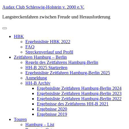
Zum
Audax Club Schleswig-Holstein v. 2000 e.V.
Inhalt
Langstreckenfahren zwischen Freude und Herausforderung
springen
Primäres
Menü
HBK
Ergebnisliste HBK 2022
FAQ
Streckenverlauf und Profil
Zeitfahren Hamburg – Berlin
Regeln des Zeitfahrens Hamburg-Berlin
HH-B 2025 Startzeiten
Ergebnisliste Zeitfahren Hamburg-Berlin 2025
Anmeldung
HH-B Archiv
Ergebnisliste Zeitfahren Hamburg-Berlin 2024
Ergebnisliste Zeitfahren Hamburg-Berlin 2023
Ergebnisliste Zeitfahren Hamburg-Berlin 2022
Ergebnisse des Zeitfahrens HH-B 2021
Ergebnisse 2020
Ergebnisse 2019
Touren
Hamburg – List