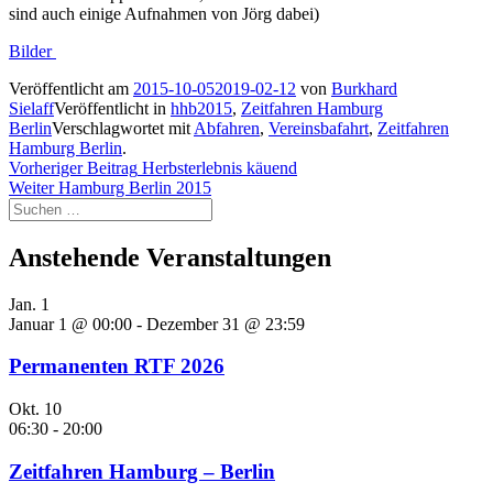
sind auch einige Aufnahmen von Jörg dabei)
Bilder
Veröffentlicht am
2015-10-05
2019-02-12
von
Burkhard
Sielaff
Veröffentlicht in
hhb2015
,
Zeitfahren Hamburg
Berlin
Verschlagwortet mit
Abfahren
,
Vereinsbafahrt
,
Zeitfahren
Hamburg Berlin
.
Beitragsnavigation
Vorheriger
Vorheriger Beitrag
Herbsterlebnis käuend
Nächster
Beitrag:
Weiter
Hamburg Berlin 2015
Suchen
Beitrag:
nach:
Anstehende Veranstaltungen
Jan.
1
Januar 1 @ 00:00
-
Dezember 31 @ 23:59
Permanenten RTF 2026
Okt.
10
06:30
-
20:00
Zeitfahren Hamburg – Berlin