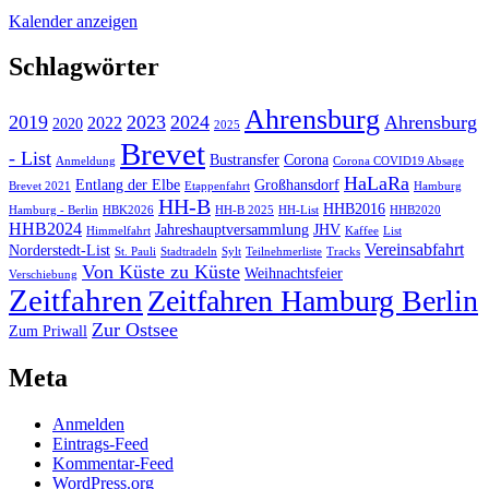
Kalender anzeigen
Schlagwörter
Ahrensburg
2019
2023
2024
Ahrensburg
2022
2020
2025
Brevet
- List
Bustransfer
Corona
Anmeldung
Corona COVID19 Absage
HaLaRa
Entlang der Elbe
Großhansdorf
Brevet 2021
Etappenfahrt
Hamburg
HH-B
HHB2016
Hamburg - Berlin
HBK2026
HH-B 2025
HH-List
HHB2020
HHB2024
Jahreshauptversammlung
JHV
Himmelfahrt
Kaffee
List
Vereinsabfahrt
Norderstedt-List
St. Pauli
Stadtradeln
Sylt
Teilnehmerliste
Tracks
Von Küste zu Küste
Weihnachtsfeier
Verschiebung
Zeitfahren
Zeitfahren Hamburg Berlin
Zur Ostsee
Zum Priwall
Meta
Anmelden
Eintrags-Feed
Kommentar-Feed
WordPress.org