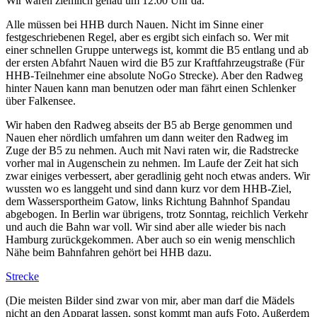
Wir waren ziemlich genau um 12:00 Uhr da.
Alle müssen bei HHB durch Nauen. Nicht im Sinne einer
festgeschriebenen Regel, aber es ergibt sich einfach so. Wer mit
einer schnellen Gruppe unterwegs ist, kommt die B5 entlang und ab
der ersten Abfahrt Nauen wird die B5 zur Kraftfahrzeugstraße (Für
HHB-Teilnehmer eine absolute NoGo Strecke). Aber den Radweg
hinter Nauen kann man benutzen oder man fährt einen Schlenker
über Falkensee.
Wir haben den Radweg abseits der B5 ab Berge genommen und
Nauen eher nördlich umfahren um dann weiter den Radweg im
Zuge der B5 zu nehmen. Auch mit Navi raten wir, die Radstrecke
vorher mal in Augenschein zu nehmen. Im Laufe der Zeit hat sich
zwar einiges verbessert, aber geradlinig geht noch etwas anders. Wir
wussten wo es langgeht und sind dann kurz vor dem HHB-Ziel,
dem Wassersportheim Gatow, links Richtung Bahnhof Spandau
abgebogen. In Berlin war übrigens, trotz Sonntag, reichlich Verkehr
und auch die Bahn war voll. Wir sind aber alle wieder bis nach
Hamburg zurückgekommen. Aber auch so ein wenig menschlich
Nähe beim Bahnfahren gehört bei HHB dazu.
Strecke
(Die meisten Bilder sind zwar von mir, aber man darf die Mädels
nicht an den Apparat lassen, sonst kommt man aufs Foto. Außerdem