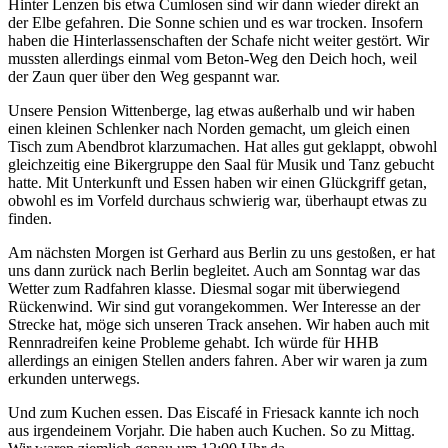
Hinter Lenzen bis etwa Cumlosen sind wir dann wieder direkt an
der Elbe gefahren. Die Sonne schien und es war trocken. Insofern
haben die Hinterlassenschaften der Schafe nicht weiter gestört. Wir
mussten allerdings einmal vom Beton-Weg den Deich hoch, weil
der Zaun quer über den Weg gespannt war.
Unsere Pension Wittenberge, lag etwas außerhalb und wir haben
einen kleinen Schlenker nach Norden gemacht, um gleich einen
Tisch zum Abendbrot klarzumachen. Hat alles gut geklappt, obwohl
gleichzeitig eine Bikergruppe den Saal für Musik und Tanz gebucht
hatte. Mit Unterkunft und Essen haben wir einen Glückgriff getan,
obwohl es im Vorfeld durchaus schwierig war, überhaupt etwas zu
finden.
Am nächsten Morgen ist Gerhard aus Berlin zu uns gestoßen, er hat
uns dann zurück nach Berlin begleitet. Auch am Sonntag war das
Wetter zum Radfahren klasse. Diesmal sogar mit überwiegend
Rückenwind. Wir sind gut vorangekommen. Wer Interesse an der
Strecke hat, möge sich unseren Track ansehen. Wir haben auch mit
Rennradreifen keine Probleme gehabt. Ich würde für HHB
allerdings an einigen Stellen anders fahren. Aber wir waren ja zum
erkunden unterwegs.
Und zum Kuchen essen. Das Eiscafé in Friesack kannte ich noch
aus irgendeinem Vorjahr. Die haben auch Kuchen. So zu Mittag.