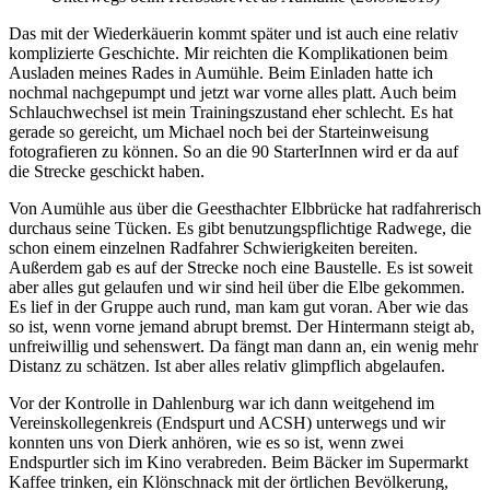
Das mit der Wiederkäuerin kommt später und ist auch eine relativ
komplizierte Geschichte. Mir reichten die Komplikationen beim
Ausladen meines Rades in Aumühle. Beim Einladen hatte ich
nochmal nachgepumpt und jetzt war vorne alles platt. Auch beim
Schlauchwechsel ist mein Trainingszustand eher schlecht. Es hat
gerade so gereicht, um Michael noch bei der Starteinweisung
fotografieren zu können. So an die 90 StarterInnen wird er da auf
die Strecke geschickt haben.
Von Aumühle aus über die Geesthachter Elbbrücke hat radfahrerisch
durchaus seine Tücken. Es gibt benutzungspflichtige Radwege, die
schon einem einzelnen Radfahrer Schwierigkeiten bereiten.
Außerdem gab es auf der Strecke noch eine Baustelle. Es ist soweit
aber alles gut gelaufen und wir sind heil über die Elbe gekommen.
Es lief in der Gruppe auch rund, man kam gut voran. Aber wie das
so ist, wenn vorne jemand abrupt bremst. Der Hintermann steigt ab,
unfreiwillig und sehenswert. Da fängt man dann an, ein wenig mehr
Distanz zu schätzen. Ist aber alles relativ glimpflich abgelaufen.
Vor der Kontrolle in Dahlenburg war ich dann weitgehend im
Vereinskollegenkreis (Endspurt und ACSH) unterwegs und wir
konnten uns von Dierk anhören, wie es so ist, wenn zwei
Endspurtler sich im Kino verabreden. Beim Bäcker im Supermarkt
Kaffee trinken, ein Klönschnack mit der örtlichen Bevölkerung,