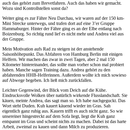
auch das gehört zum Brevetfahren. Auch das haben wir gemacht.
Wozu sind Kontrollstellen sonst da?
Weiter ging es zur Fähre Neu Darchau, wir waren auf der 150 km-
Mini Strecke unterwegs, und trafen dort auf eine 3’er Gruppe
Hammaburger. Hinter der Fähre ging es an der Elbe entlang nach
Boizenburg. So richtig rund lief es nicht mehr und Andrea viel aus
der Gruppe.
Mein Motivation aufs Rad zu steigen ist der anstehende
Saisonhöhepunkt. Das Abfahren von Hamburg Berlin mit einigen
Helfern. Wir machen das zwar in zwei Tagen, aber 2 mal 150
Kilometer hintereinander, das sollte man vorher schon mal probiert
haben. Manche sagen Training dazu. Andrea gehört zu den
abfahrenden HHB-Helferinnen. Außerdem wollte ich mich sowieso
auf Abwege begeben. Ich ließ mich zurückfallen.
Leichter Gegenwind, der Blick vom Deich auf die Kühe.
Eindrucksvolle Wolken über natürlich wirkende Flusslandschaft. Sie
käuen, meinte Andrea, das sagt man so. Ich habe nachgeguckt. Das
Wort steht Duden. Kuh kauert käuend wieder im Gras. Sah
eigentlich ganz ruhig aus. Kauern trifft es auch nicht ganz. So wie
unsereiner hingestreckt auf dem Sofa liegt, liegt die Kuh ganz
entspannt im Gras und scheint nichts zu machen. Dabei ist das harte
Arbeit, zweimal zu kauen und dann Milch zu produzieren.