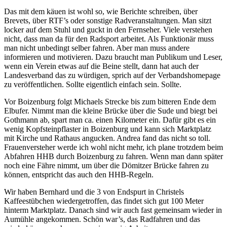
Das mit dem käuen ist wohl so, wie Berichte schreiben, über
Brevets, über RTF’s oder sonstige Radveranstaltungen. Man sitzt
locker auf dem Stuhl und guckt in den Fernseher. Viele verstehen
nicht, dass man da für den Radsport arbeitet. Als Funktionär muss
man nicht unbedingt selber fahren. Aber man muss andere
informieren und motivieren. Dazu braucht man Publikum und Leser,
wenn ein Verein etwas auf die Beine stellt, dann hat auch der
Landesverband das zu würdigen, sprich auf der Verbandshomepage
zu veröffentlichen. Sollte eigentlich einfach sein. Sollte.
Vor Boizenburg folgt Michaels Strecke bis zum bitteren Ende dem
Elbufer. Nimmt man die kleine Brücke über die Sude und biegt bei
Gothmann ab, spart man ca. einen Kilometer ein. Dafür gibt es ein
wenig Kopfsteinpflaster in Boizenburg und kann sich Marktplatz
mit Kirche und Rathaus angucken. Andrea fand das nicht so toll.
Frauenversteher werde ich wohl nicht mehr, ich plane trotzdem beim
Abfahren HHB durch Boizenburg zu fahren. Wenn man dann später
noch eine Fähre nimmt, um über die Dömitzer Brücke fahren zu
können, entspricht das auch den HHB-Regeln.
Wir haben Bernhard und die 3 von Endspurt in Christels
Kaffeestübchen wiedergetroffen, das findet sich gut 100 Meter
hinterm Marktplatz. Danach sind wir auch fast gemeinsam wieder in
Aumühle angekommen. Schön war’s, das Radfahren und das