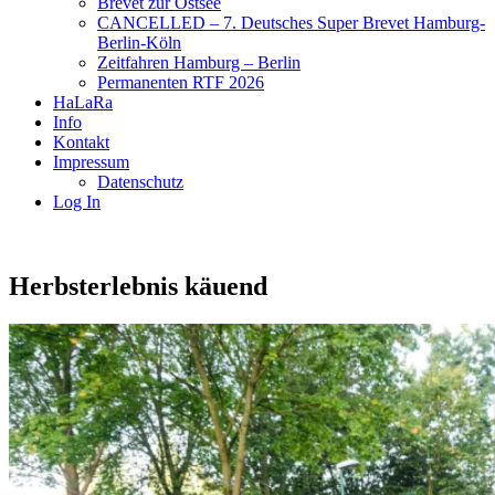
Brevet zur Ostsee
CANCELLED – 7. Deutsches Super Brevet Hamburg-
Berlin-Köln
Zeitfahren Hamburg – Berlin
Permanenten RTF 2026
HaLaRa
Info
Kontakt
Impressum
Datenschutz
Log In
Herbsterlebnis käuend