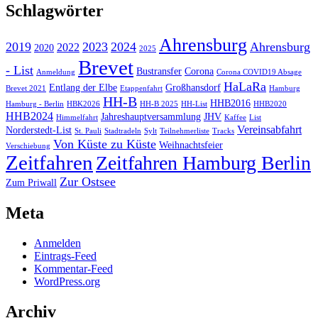
Schlagwörter
Ahrensburg
2019
2023
2024
Ahrensburg
2022
2020
2025
Brevet
- List
Bustransfer
Corona
Anmeldung
Corona COVID19 Absage
HaLaRa
Entlang der Elbe
Großhansdorf
Brevet 2021
Etappenfahrt
Hamburg
HH-B
HHB2016
Hamburg - Berlin
HBK2026
HH-B 2025
HH-List
HHB2020
HHB2024
Jahreshauptversammlung
JHV
Himmelfahrt
Kaffee
List
Vereinsabfahrt
Norderstedt-List
St. Pauli
Stadtradeln
Sylt
Teilnehmerliste
Tracks
Von Küste zu Küste
Weihnachtsfeier
Verschiebung
Zeitfahren
Zeitfahren Hamburg Berlin
Zur Ostsee
Zum Priwall
Meta
Anmelden
Eintrags-Feed
Kommentar-Feed
WordPress.org
Archiv