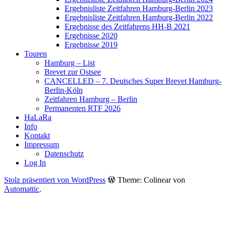
Ergebnisliste Zeitfahren Hamburg-Berlin 2023
Ergebnisliste Zeitfahren Hamburg-Berlin 2022
Ergebnisse des Zeitfahrens HH-B 2021
Ergebnisse 2020
Ergebnisse 2019
Touren
Hamburg – List
Brevet zur Ostsee
CANCELLED – 7. Deutsches Super Brevet Hamburg-
Berlin-Köln
Zeitfahren Hamburg – Berlin
Permanenten RTF 2026
HaLaRa
Info
Kontakt
Impressum
Datenschutz
Log In
Stolz präsentiert von WordPress
Theme: Colinear von
Automattic
.