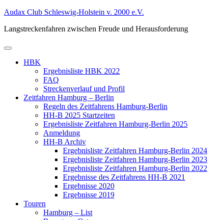
Zum
Audax Club Schleswig-Holstein v. 2000 e.V.
Inhalt
Langstreckenfahren zwischen Freude und Herausforderung
springen
Primäres
Menü
HBK
Ergebnisliste HBK 2022
FAQ
Streckenverlauf und Profil
Zeitfahren Hamburg – Berlin
Regeln des Zeitfahrens Hamburg-Berlin
HH-B 2025 Startzeiten
Ergebnisliste Zeitfahren Hamburg-Berlin 2025
Anmeldung
HH-B Archiv
Ergebnisliste Zeitfahren Hamburg-Berlin 2024
Ergebnisliste Zeitfahren Hamburg-Berlin 2023
Ergebnisliste Zeitfahren Hamburg-Berlin 2022
Ergebnisse des Zeitfahrens HH-B 2021
Ergebnisse 2020
Ergebnisse 2019
Touren
Hamburg – List