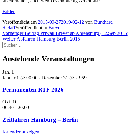
wiederkäuen, auch wenn es ein wenig Arbeit war.
Bilder
Veröffentlicht am
2015-09-27
2019-02-12
von
Burkhard
Sielaff
Veröffentlicht in
Brevet
Beitragsnavigation
Vorheriger
Vorheriger Beitrag
Priwall Brevet ab Ahrensburg (12.Sep 2015)
Nächster
Beitrag:
Weiter
Abfahren Hamburg Berlin 2015
Suchen
Beitrag:
nach:
Anstehende Veranstaltungen
Jan.
1
Januar 1 @ 00:00
-
Dezember 31 @ 23:59
Permanenten RTF 2026
Okt.
10
06:30
-
20:00
Zeitfahren Hamburg – Berlin
Kalender anzeigen