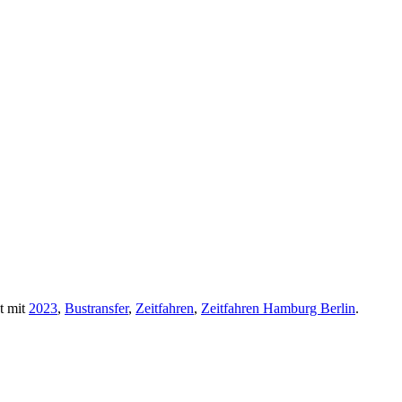
t mit
2023
,
Bustransfer
,
Zeitfahren
,
Zeitfahren Hamburg Berlin
.