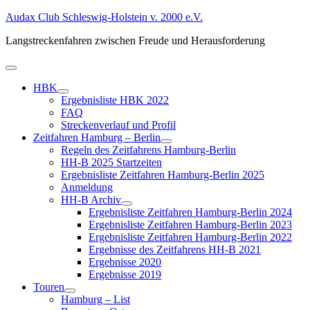
Zum
Audax Club Schleswig-Holstein v. 2000 e.V.
Inhalt
Langstreckenfahren zwischen Freude und Herausforderung
springen
Primäres
Menü
HBK
Untermenü
Ergebnisliste HBK 2022
anzeigen
FAQ
Streckenverlauf und Profil
Zeitfahren Hamburg – Berlin
Untermenü
Regeln des Zeitfahrens Hamburg-Berlin
anzeigen
HH-B 2025 Startzeiten
Ergebnisliste Zeitfahren Hamburg-Berlin 2025
Anmeldung
HH-B Archiv
Untermenü
Ergebnisliste Zeitfahren Hamburg-Berlin 2024
anzeigen
Ergebnisliste Zeitfahren Hamburg-Berlin 2023
Ergebnisliste Zeitfahren Hamburg-Berlin 2022
Ergebnisse des Zeitfahrens HH-B 2021
Ergebnisse 2020
Ergebnisse 2019
Touren
Untermenü
Hamburg – List
anzeigen