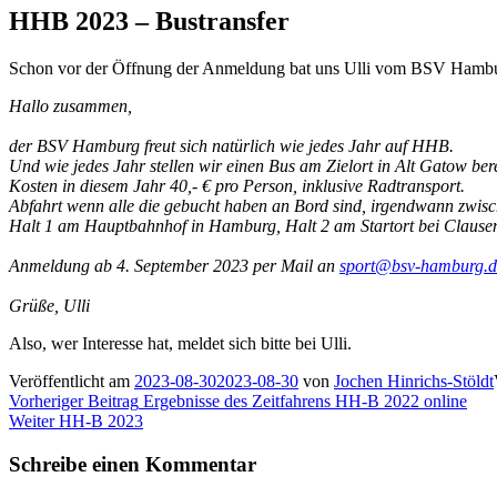
HHB 2023 – Bustransfer
Schon vor der Öffnung der Anmeldung bat uns Ulli vom BSV Hamburg
Hallo zusammen,
der BSV Hamburg freut sich natürlich wie jedes Jahr auf HHB.
Und wie jedes Jahr stellen wir einen Bus am Zielort in Alt Gatow ber
Kosten in diesem Jahr 40,- € pro Person, inklusive Radtransport.
Abfahrt wenn alle die gebucht haben an Bord sind, irgendwann zwis
Halt 1 am Hauptbahnhof in Hamburg, Halt 2 am Startort bei Clausen
Anmeldung ab 4. September 2023 per Mail an
sport@bsv-hamburg.d
Grüße, Ulli
Also, wer Interesse hat, meldet sich bitte bei Ulli.
Veröffentlicht am
2023-08-30
2023-08-30
von
Jochen Hinrichs-Stöldt
Beitragsnavigation
Vorheriger
Vorheriger Beitrag
Ergebnisse des Zeitfahrens HH-B 2022 online
Nächster
Beitrag:
Weiter
HH-B 2023
Beitrag:
Schreibe einen Kommentar