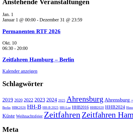
Anstehende Veranstaltungen
Jan.
1
Januar 1 @ 00:00
-
Dezember 31 @ 23:59
Permanenten RTF 2026
Okt.
10
06:30
-
20:00
Zeitfahren Hamburg – Berlin
Kalender anzeigen
Schlagwörter
Ahrensburg
2019
2023
2024
Ahrensburg -
2022
2020
2025
HH-B
HHB2024
HHB2016
Berlin
HBK2026
HH-B 2025
HH-List
HHB2020
Himm
Zeitfahren
Zeitfahren Ham
Küste
Weihnachtsfeier
Meta