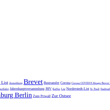
Brevet
 List
Bustransfer
Corona
Anmeldung
Corona COVID19 Absage Brevet
Jahreshauptversammlung
JHV
Norderstedt-List
elfahrt
Kaffee
List
St. Pauli
Stadtrad
burg Berlin
Zur Ostsee
Zum Priwall