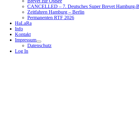
Brevet zur Ostsee
CANCELLED – 7. Deutsches Super Brevet Hamburg-Be
Zeitfahren Hamburg – Berlin
Permanenten RTF 2026
HaLaRa
Info
Kontakt
Impressum
Untermenü
Datenschutz
anzeigen
Log In