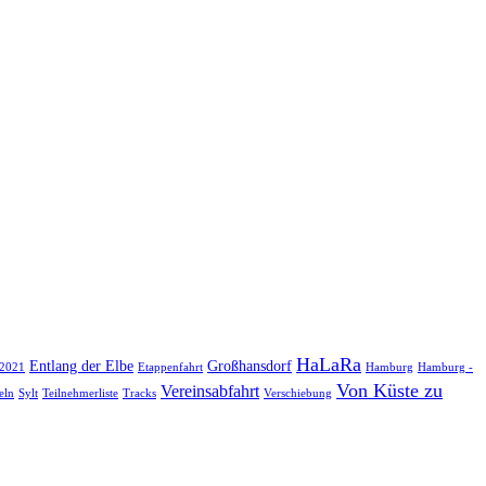
HaLaRa
Entlang der Elbe
Großhansdorf
 2021
Etappenfahrt
Hamburg
Hamburg -
Von Küste zu
Vereinsabfahrt
eln
Sylt
Teilnehmerliste
Tracks
Verschiebung