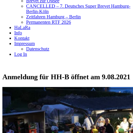
Brevet zur Ostsee
CANCELLED – 7. Deutsches Super Brevet Hamburg-
Berlin-Köln
Zeitfahren Hamburg – Berlin
Permanenten RTF 2026
HaLaRa
Info
Kontakt
Impressum
Datenschutz
Log In
Anmeldung für HH-B öffnet am 9.08.2021