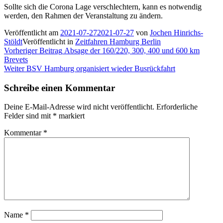
Sollte sich die Corona Lage verschlechtern, kann es notwendig
werden, den Rahmen der Veranstaltung zu ändern.
Veröffentlicht am
2021-07-27
2021-07-27
von
Jochen Hinrichs-
Stöldt
Veröffentlicht in
Zeitfahren Hamburg Berlin
Beitragsnavigation
Vorheriger
Vorheriger Beitrag
Absage der 160/220, 300, 400 und 600 km
Beitrag:
Brevets
Nächster
Weiter
BSV Hamburg organisiert wieder Busrückfahrt
Beitrag:
Schreibe einen Kommentar
Deine E-Mail-Adresse wird nicht veröffentlicht.
Erforderliche
Felder sind mit
*
markiert
Kommentar
*
Name
*