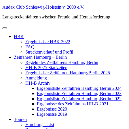
Zum
Audax Club Schleswig-Holstein v. 2000 e.V.
Inhalt
Langstreckenfahren zwischen Freude und Herausforderung
springen
Primäres
Menü
HBK
Ergebnisliste HBK 2022
FAQ
Streckenverlauf und Profil
Zeitfahren Hamburg – Berlin
Regeln des Zeitfahrens Hamburg-Berlin
HH-B 2025 Startzeiten
Ergebnisliste Zeitfahren Hamburg-Berlin 2025
Anmeldung
HH-B Archiv
Ergebnisliste Zeitfahren Hamburg-Berlin 2024
Ergebnisliste Zeitfahren Hamburg-Berlin 2023
Ergebnisliste Zeitfahren Hamburg-Berlin 2022
Ergebnisse des Zeitfahrens HH-B 2021
Ergebnisse 2020
Ergebnisse 2019
Touren
Hamburg – List