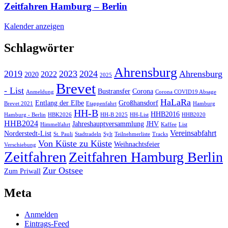
Zeitfahren Hamburg – Berlin
Kalender anzeigen
Schlagwörter
Ahrensburg
2019
2023
2024
Ahrensburg
2022
2020
2025
Brevet
- List
Bustransfer
Corona
Anmeldung
Corona COVID19 Absage
HaLaRa
Entlang der Elbe
Großhansdorf
Brevet 2021
Etappenfahrt
Hamburg
HH-B
HHB2016
Hamburg - Berlin
HBK2026
HH-B 2025
HH-List
HHB2020
HHB2024
Jahreshauptversammlung
JHV
Himmelfahrt
Kaffee
List
Vereinsabfahrt
Norderstedt-List
St. Pauli
Stadtradeln
Sylt
Teilnehmerliste
Tracks
Von Küste zu Küste
Weihnachtsfeier
Verschiebung
Zeitfahren
Zeitfahren Hamburg Berlin
Zur Ostsee
Zum Priwall
Meta
Anmelden
Eintrags-Feed