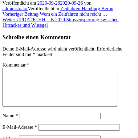
Veröffentlicht am
2020-09-26
2020-09-26
von
administrator
Veröffentlicht in
Zeitfahren Hamburg Berlin
Beitragsnavigation
Vorheriger
Vorheriger Beitrag
Wem ein Zeitfahren nicht reicht …
Nächster
Beitrag:
Weiter
UPDATE: HH – B 2020 Strassensperrung zwischen
Beitrag:
Hitzacker und Wusegel
Schreibe einen Kommentar
Deine E-Mail-Adresse wird nicht veröffentlicht.
Erforderliche
Felder sind mit
*
markiert
Kommentar
*
Name
*
E-Mail-Adresse
*