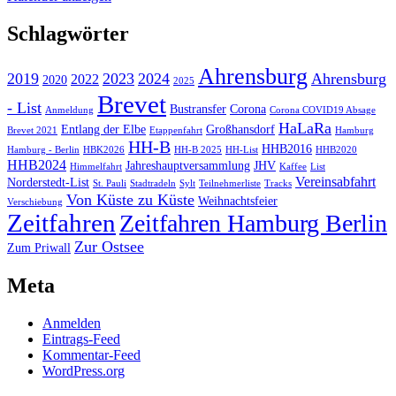
Schlagwörter
Ahrensburg
2019
2023
2024
Ahrensburg
2022
2020
2025
Brevet
- List
Bustransfer
Corona
Anmeldung
Corona COVID19 Absage
HaLaRa
Entlang der Elbe
Großhansdorf
Brevet 2021
Etappenfahrt
Hamburg
HH-B
HHB2016
Hamburg - Berlin
HBK2026
HH-B 2025
HH-List
HHB2020
HHB2024
Jahreshauptversammlung
JHV
Himmelfahrt
Kaffee
List
Vereinsabfahrt
Norderstedt-List
St. Pauli
Stadtradeln
Sylt
Teilnehmerliste
Tracks
Von Küste zu Küste
Weihnachtsfeier
Verschiebung
Zeitfahren
Zeitfahren Hamburg Berlin
Zur Ostsee
Zum Priwall
Meta
Anmelden
Eintrags-Feed
Kommentar-Feed
WordPress.org