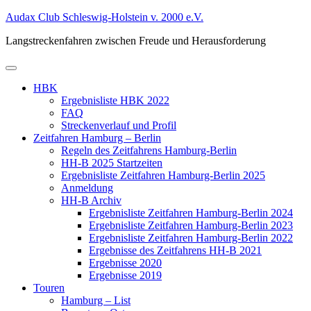
Zum
Audax Club Schleswig-Holstein v. 2000 e.V.
Inhalt
Langstreckenfahren zwischen Freude und Herausforderung
springen
Primäres
Menü
HBK
Ergebnisliste HBK 2022
FAQ
Streckenverlauf und Profil
Zeitfahren Hamburg – Berlin
Regeln des Zeitfahrens Hamburg-Berlin
HH-B 2025 Startzeiten
Ergebnisliste Zeitfahren Hamburg-Berlin 2025
Anmeldung
HH-B Archiv
Ergebnisliste Zeitfahren Hamburg-Berlin 2024
Ergebnisliste Zeitfahren Hamburg-Berlin 2023
Ergebnisliste Zeitfahren Hamburg-Berlin 2022
Ergebnisse des Zeitfahrens HH-B 2021
Ergebnisse 2020
Ergebnisse 2019
Touren
Hamburg – List