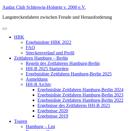
Zum
Audax Club Schleswig-Holstein v. 2000 e.V.
Inhalt
Langstreckenfahren zwischen Freude und Herausforderung
springen
Primäres
Menü
HBK
Ergebnisliste HBK 2022
FAQ
Streckenverlauf und Profil
Zeitfahren Hamburg – Berlin
Regeln des Zeitfahrens Hamburg-Berlin
HH-B 2025 Startzeiten
Ergebnisliste Zeitfahren Hamburg-Berlin 2025
Anmeldung
HH-B Archiv
Ergebnisliste Zeitfahren Hamburg-Berlin 2024
Ergebnisliste Zeitfahren Hamburg-Berlin 2023
Ergebnisliste Zeitfahren Hamburg-Berlin 2022
Ergebnisse des Zeitfahrens HH-B 2021
Ergebnisse 2020
Ergebnisse 2019
Touren
Hamburg – List