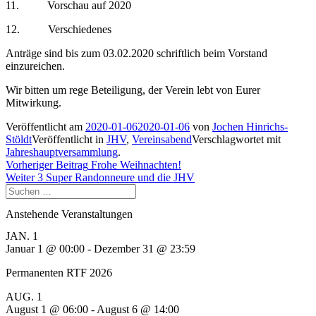
11. Vorschau auf 2020
12. Verschiedenes
Anträge sind bis zum 03.02.2020 schriftlich beim Vorstand
einzureichen.
Wir bitten um rege Beteiligung, der Verein lebt von Eurer
Mitwirkung.
Veröffentlicht am
2020-01-06
2020-01-06
von
Jochen Hinrichs-
Stöldt
Veröffentlicht in
JHV
,
Vereinsabend
Verschlagwortet mit
Jahreshauptversammlung
.
Beitragsnavigation
Vorheriger
Vorheriger Beitrag
Frohe Weihnachten!
Nächster
Beitrag:
Weiter
3 Super Randonneure und die JHV
Suchen
Beitrag:
nach:
Anstehende Veranstaltungen
JAN.
1
Januar 1 @ 00:00
-
Dezember 31 @ 23:59
Permanenten RTF 2026
AUG.
1
August 1 @ 06:00
-
August 6 @ 14:00