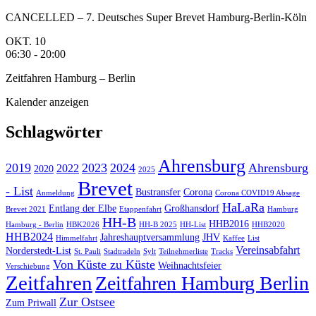
CANCELLED – 7. Deutsches Super Brevet Hamburg-Berlin-Köln
OKT.
10
06:30
-
20:00
Zeitfahren Hamburg – Berlin
Kalender anzeigen
Schlagwörter
Ahrensburg
2019
2023
2024
Ahrensburg
2022
2020
2025
Brevet
- List
Bustransfer
Corona
Anmeldung
Corona COVID19 Absage
HaLaRa
Entlang der Elbe
Großhansdorf
Brevet 2021
Etappenfahrt
Hamburg
HH-B
HHB2016
Hamburg - Berlin
HBK2026
HH-B 2025
HH-List
HHB2020
HHB2024
Jahreshauptversammlung
JHV
Himmelfahrt
Kaffee
List
Vereinsabfahrt
Norderstedt-List
St. Pauli
Stadtradeln
Sylt
Teilnehmerliste
Tracks
Von Küste zu Küste
Weihnachtsfeier
Verschiebung
Zeitfahren
Zeitfahren Hamburg Berlin
Zur Ostsee
Zum Priwall