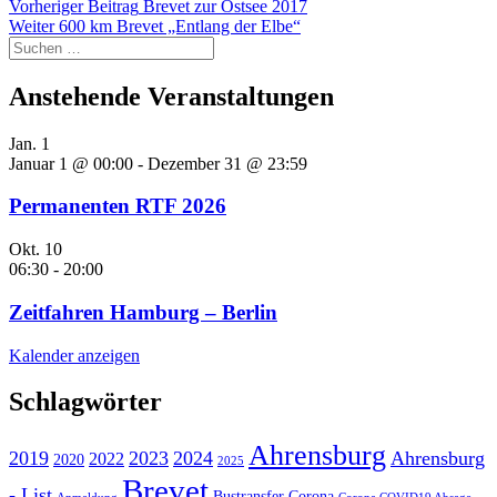
Beitragsnavigation
Vorheriger
Vorheriger Beitrag
Brevet zur Ostsee 2017
Nächster
Beitrag:
Weiter
600 km Brevet „Entlang der Elbe“
Suchen
Beitrag:
nach:
Anstehende Veranstaltungen
Jan.
1
Januar 1 @ 00:00
-
Dezember 31 @ 23:59
Permanenten RTF 2026
Okt.
10
06:30
-
20:00
Zeitfahren Hamburg – Berlin
Kalender anzeigen
Schlagwörter
Ahrensburg
2019
2023
2024
Ahrensburg
2022
2020
2025
Brevet
- List
Bustransfer
Corona