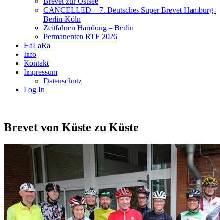
Brevet zur Ostsee
CANCELLED – 7. Deutsches Super Brevet Hamburg-
Berlin-Köln
Zeitfahren Hamburg – Berlin
Permanenten RTF 2026
HaLaRa
Info
Kontakt
Impressum
Datenschutz
Log In
Brevet von Küste zu Küste