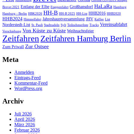
Anmeldung
Corona COVID19 Absage
HaLaRa
Entlang der Elbe
Großhansdorf
Brevet 2021
Etappenfahrt
Hamburg
HH-B
HHB2016
Hamburg - Berlin
HBK2026
HH-B 2025
HH-List
HHB2020
HHB2024
Jahreshauptversammlung
JHV
Himmelfahrt
Kaffee
List
Vereinsabfahrt
Norderstedt-List
St. Pauli
Stadtradeln
Sylt
Teilnehmerliste
Tracks
Von Küste zu Küste
Weihnachtsfeier
Verschiebung
Zeitfahren
Zeitfahren Hamburg Berlin
Zur Ostsee
Zum Priwall
Meta
Anmelden
Eintrags-Feed
Kommentar-Feed
WordPress.org
Archiv
Juli 2026
April 2026
März 2026
Februar 2026