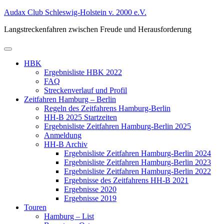
Zum
Audax Club Schleswig-Holstein v. 2000 e.V.
Inhalt
Langstreckenfahren zwischen Freude und Herausforderung
springen
Primäres
Menü
HBK
Ergebnisliste HBK 2022
FAQ
Streckenverlauf und Profil
Zeitfahren Hamburg – Berlin
Regeln des Zeitfahrens Hamburg-Berlin
HH-B 2025 Startzeiten
Ergebnisliste Zeitfahren Hamburg-Berlin 2025
Anmeldung
HH-B Archiv
Ergebnisliste Zeitfahren Hamburg-Berlin 2024
Ergebnisliste Zeitfahren Hamburg-Berlin 2023
Ergebnisliste Zeitfahren Hamburg-Berlin 2022
Ergebnisse des Zeitfahrens HH-B 2021
Ergebnisse 2020
Ergebnisse 2019
Touren
Hamburg – List