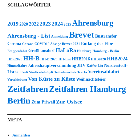
SCHLAGWÖRTER
Ahrensburg
2019
2023
2024
2022
2020
2025
Brevet
Ahrensburg - List
Bustransfer
Anmeldung
Corona
Entlang der Elbe
Corona COVID19 Absage Brevet 2021
HaLaRa
Großhansdorf
Etappenfahrt
Hamburg
Hamburg - Berlin
HH-B
HHB2024
HHB2016
HBK2026
HH-B 2025
HH-List
HHB2020
Jahreshauptversammlung
JHV
Norderstedt-
Himmelfahrt
Kaffee
List
Vereinsabfahrt
List
St. Pauli
Stadtradeln
Sylt
Teilnehmerliste
Tracks
Von Küste zu Küste
Weihnachtsfeier
Verschiebung
Zeitfahren
Zeitfahren Hamburg
Berlin
Zur Ostsee
Zum Priwall
META
Anmelden