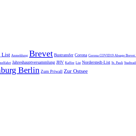
Brevet
 List
Bustransfer
Corona
Anmeldung
Corona COVID19 Absage Brevet
Jahreshauptversammlung
JHV
Norderstedt-List
elfahrt
Kaffee
List
St. Pauli
Stadtrad
burg Berlin
Zur Ostsee
Zum Priwall