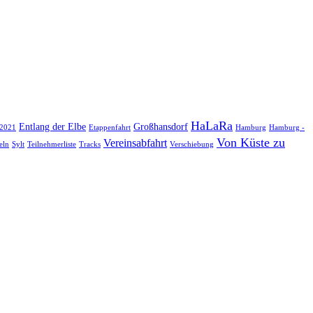
HaLaRa
Entlang der Elbe
Großhansdorf
 2021
Etappenfahrt
Hamburg
Hamburg -
Von Küste zu
Vereinsabfahrt
eln
Sylt
Teilnehmerliste
Tracks
Verschiebung