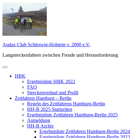
Zum
Inhalt
springen
Audax Club Schleswig-Holstein v. 2000 e.V.
Langstreckenfahren zwischen Freude und Herausforderung
Primäres
Menü
HBK
Ergebnisliste HBK 2022
FAQ
Streckenverlauf und Profil
Zeitfahren Hamburg – Berlin
Regeln des Zeitfahrens Hamburg-Berlin
HH-B 2025 Startzeiten
Ergebnisliste Zeitfahren Hamburg-Berlin 2025
Anmeldung
HH-B Archiv
Ergebnisliste Zeitfahren Hamburg-Berlin 2024
Ergebnisliste Zeitfahren Hamburg-Berlin 2023