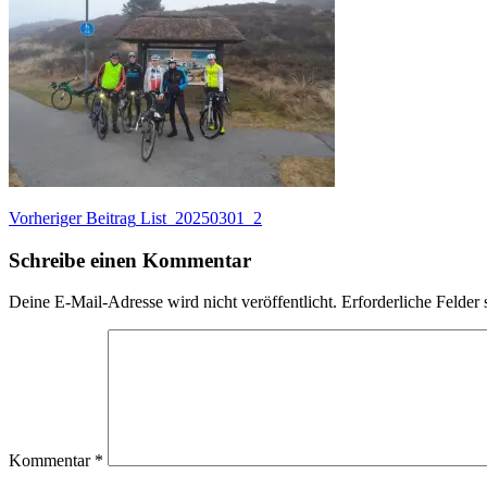
Beitragsnavigation
Vorheriger
Vorheriger Beitrag
List_20250301_2
Beitrag:
Schreibe einen Kommentar
Deine E-Mail-Adresse wird nicht veröffentlicht.
Erforderliche Felder 
Kommentar
*