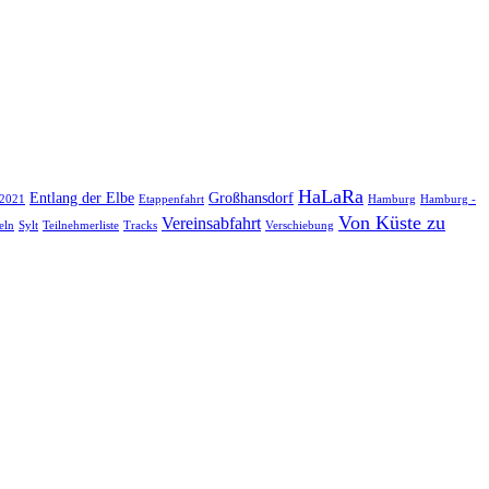
HaLaRa
Entlang der Elbe
Großhansdorf
 2021
Etappenfahrt
Hamburg
Hamburg -
Von Küste zu
Vereinsabfahrt
eln
Sylt
Teilnehmerliste
Tracks
Verschiebung