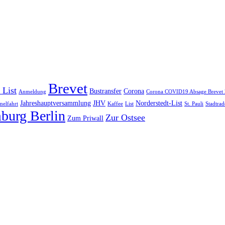
Brevet
 List
Bustransfer
Corona
Anmeldung
Corona COVID19 Absage Brevet
Jahreshauptversammlung
JHV
Norderstedt-List
elfahrt
Kaffee
List
St. Pauli
Stadtrad
burg Berlin
Zur Ostsee
Zum Priwall