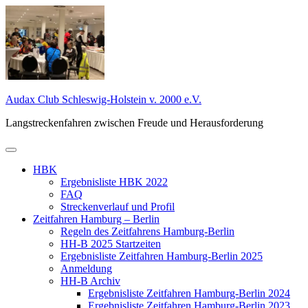
Zum
Inhalt
springen
Audax Club Schleswig-Holstein v. 2000 e.V.
Langstreckenfahren zwischen Freude und Herausforderung
Primäres
Menü
HBK
Ergebnisliste HBK 2022
FAQ
Streckenverlauf und Profil
Zeitfahren Hamburg – Berlin
Regeln des Zeitfahrens Hamburg-Berlin
HH-B 2025 Startzeiten
Ergebnisliste Zeitfahren Hamburg-Berlin 2025
Anmeldung
HH-B Archiv
Ergebnisliste Zeitfahren Hamburg-Berlin 2024
Ergebnisliste Zeitfahren Hamburg-Berlin 2023