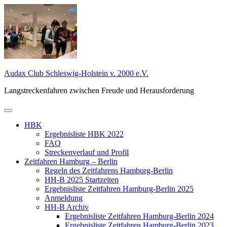
Zum
Inhalt
springen
Audax Club Schleswig-Holstein v. 2000 e.V.
Langstreckenfahren zwischen Freude und Herausforderung
Primäres
Menü
HBK
Ergebnisliste HBK 2022
FAQ
Streckenverlauf und Profil
Zeitfahren Hamburg – Berlin
Regeln des Zeitfahrens Hamburg-Berlin
HH-B 2025 Startzeiten
Ergebnisliste Zeitfahren Hamburg-Berlin 2025
Anmeldung
HH-B Archiv
Ergebnisliste Zeitfahren Hamburg-Berlin 2024
Ergebnisliste Zeitfahren Hamburg-Berlin 2023