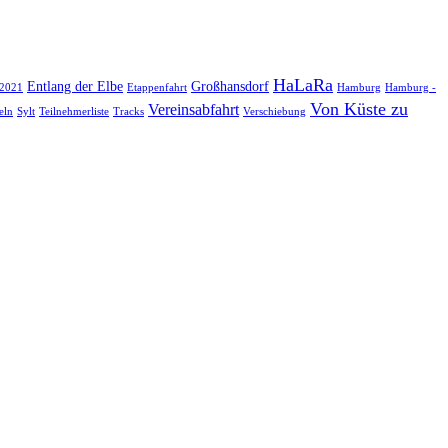
HaLaRa
Entlang der Elbe
Großhansdorf
 2021
Etappenfahrt
Hamburg
Hamburg -
Von Küste zu
Vereinsabfahrt
eln
Sylt
Teilnehmerliste
Tracks
Verschiebung