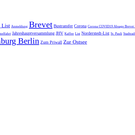
Brevet
 List
Bustransfer
Corona
Anmeldung
Corona COVID19 Absage Brevet
Jahreshauptversammlung
JHV
Norderstedt-List
elfahrt
Kaffee
List
St. Pauli
Stadtrad
burg Berlin
Zur Ostsee
Zum Priwall