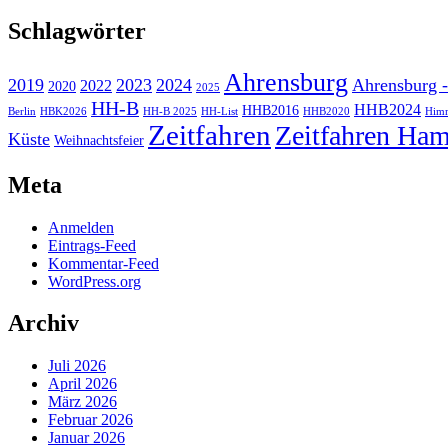
Schlagwörter
Ahrensburg
2019
2023
2024
Ahrensburg -
2022
2020
2025
HH-B
HHB2024
HHB2016
Berlin
HBK2026
HH-B 2025
HH-List
HHB2020
Himm
Zeitfahren
Zeitfahren Ham
Küste
Weihnachtsfeier
Meta
Anmelden
Eintrags-Feed
Kommentar-Feed
WordPress.org
Archiv
Juli 2026
April 2026
März 2026
Februar 2026
Januar 2026