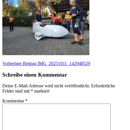
Beitragsnavigation
Vorheriger
Vorheriger Beitrag
IMG_20251011_142948529
Beitrag:
Schreibe einen Kommentar
Deine E-Mail-Adresse wird nicht veröffentlicht.
Erforderliche
Felder sind mit
*
markiert
Kommentar
*