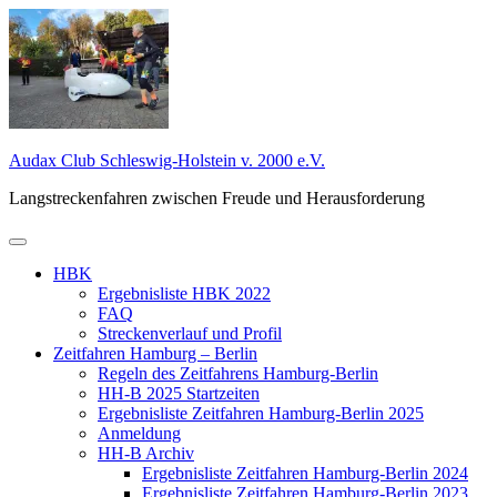
Zum
Inhalt
springen
Audax Club Schleswig-Holstein v. 2000 e.V.
Langstreckenfahren zwischen Freude und Herausforderung
Primäres
Menü
HBK
Ergebnisliste HBK 2022
FAQ
Streckenverlauf und Profil
Zeitfahren Hamburg – Berlin
Regeln des Zeitfahrens Hamburg-Berlin
HH-B 2025 Startzeiten
Ergebnisliste Zeitfahren Hamburg-Berlin 2025
Anmeldung
HH-B Archiv
Ergebnisliste Zeitfahren Hamburg-Berlin 2024
Ergebnisliste Zeitfahren Hamburg-Berlin 2023