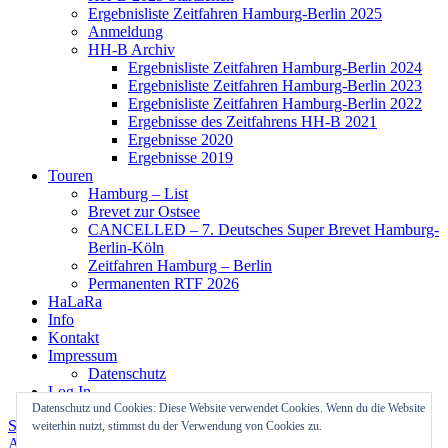
Ergebnisliste Zeitfahren Hamburg-Berlin 2025
Anmeldung
HH-B Archiv
Ergebnisliste Zeitfahren Hamburg-Berlin 2024
Ergebnisliste Zeitfahren Hamburg-Berlin 2023
Ergebnisliste Zeitfahren Hamburg-Berlin 2022
Ergebnisse des Zeitfahrens HH-B 2021
Ergebnisse 2020
Ergebnisse 2019
Touren
Hamburg – List
Brevet zur Ostsee
CANCELLED – 7. Deutsches Super Brevet Hamburg-
Berlin-Köln
Zeitfahren Hamburg – Berlin
Permanenten RTF 2026
HaLaRa
Info
Kontakt
Impressum
Datenschutz
Log In
Datenschutz und Cookies: Diese Website verwendet Cookies. Wenn du die Website
Stolz präsentiert von WordPress
Theme: Colinear von
weiterhin nutzt, stimmst du der Verwendung von Cookies zu.
Automattic
.