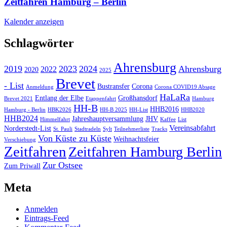
Zeitfahren Hamburg – Berlin
Kalender anzeigen
Schlagwörter
Ahrensburg
2019
2023
2024
Ahrensburg
2022
2020
2025
Brevet
- List
Bustransfer
Corona
Anmeldung
Corona COVID19 Absage
HaLaRa
Entlang der Elbe
Großhansdorf
Brevet 2021
Etappenfahrt
Hamburg
HH-B
HHB2016
Hamburg - Berlin
HBK2026
HH-B 2025
HH-List
HHB2020
HHB2024
Jahreshauptversammlung
JHV
Himmelfahrt
Kaffee
List
Vereinsabfahrt
Norderstedt-List
St. Pauli
Stadtradeln
Sylt
Teilnehmerliste
Tracks
Von Küste zu Küste
Weihnachtsfeier
Verschiebung
Zeitfahren
Zeitfahren Hamburg Berlin
Zur Ostsee
Zum Priwall
Meta
Anmelden
Eintrags-Feed