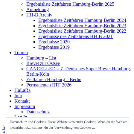
Ergebnisliste Zeitfahren Hamburg-Berlin 2025
Anmeldung
HH-B Archiv
Ergebnisliste Zeitfahren Hamburg-Berlin 2024
Ergebnisliste Zeitfahren Hamburg-Berlin 2023
Ergebnisliste Zeitfahren Hamburg-Berlin 2022
Ergebnisse des Zeitfahrens HH-B 2021
Ergebnisse 2020
Ergebnisse 2019
Touren
Hamburg – List
Brevet zur Ostsee
CANCELLED – 7. Deutsches Super Brevet Hamburg-
Berlin-Köln
Zeitfahren Hamburg – Berlin
Permanenten RTF 2026
HaLaRa
Info
Kontakt
Impressum
Datenschutz
Log In
Datenschutz und Cookies: Diese Website verwendet Cookies. Wenn du die Website
Stolz präsentiert von WordPress
Theme: Colinear von
weiterhin nutzt, stimmst du der Verwendung von Cookies zu.
Automattic
.