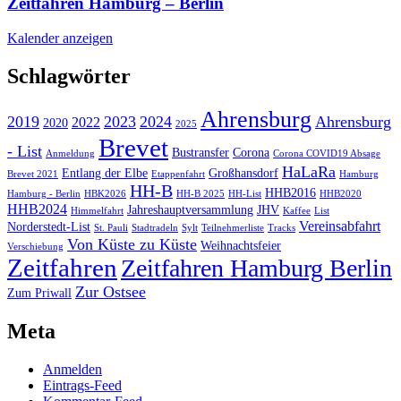
Zeitfahren Hamburg – Berlin
Kalender anzeigen
Schlagwörter
Ahrensburg
2019
2023
2024
Ahrensburg
2022
2020
2025
Brevet
- List
Bustransfer
Corona
Anmeldung
Corona COVID19 Absage
HaLaRa
Entlang der Elbe
Großhansdorf
Brevet 2021
Etappenfahrt
Hamburg
HH-B
HHB2016
Hamburg - Berlin
HBK2026
HH-B 2025
HH-List
HHB2020
HHB2024
Jahreshauptversammlung
JHV
Himmelfahrt
Kaffee
List
Vereinsabfahrt
Norderstedt-List
St. Pauli
Stadtradeln
Sylt
Teilnehmerliste
Tracks
Von Küste zu Küste
Weihnachtsfeier
Verschiebung
Zeitfahren
Zeitfahren Hamburg Berlin
Zur Ostsee
Zum Priwall
Meta
Anmelden
Eintrags-Feed