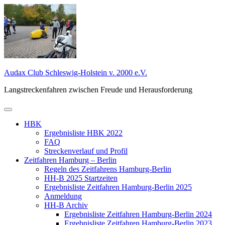
Zum
Inhalt
springen
Audax Club Schleswig-Holstein v. 2000 e.V.
Langstreckenfahren zwischen Freude und Herausforderung
Primäres
Menü
HBK
Ergebnisliste HBK 2022
FAQ
Streckenverlauf und Profil
Zeitfahren Hamburg – Berlin
Regeln des Zeitfahrens Hamburg-Berlin
HH-B 2025 Startzeiten
Ergebnisliste Zeitfahren Hamburg-Berlin 2025
Anmeldung
HH-B Archiv
Ergebnisliste Zeitfahren Hamburg-Berlin 2024
Ergebnisliste Zeitfahren Hamburg-Berlin 2023