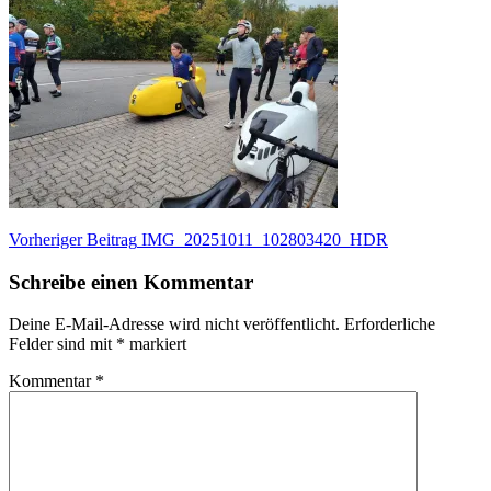
Beitragsnavigation
Vorheriger
Vorheriger Beitrag
IMG_20251011_102803420_HDR
Beitrag:
Schreibe einen Kommentar
Deine E-Mail-Adresse wird nicht veröffentlicht.
Erforderliche
Felder sind mit
*
markiert
Kommentar
*