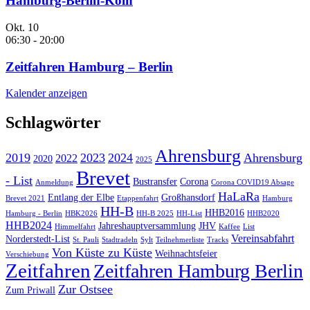
Hamburg-Berlin-Köln
Okt.
10
06:30
-
20:00
Zeitfahren Hamburg – Berlin
Kalender anzeigen
Schlagwörter
Ahrensburg
2019
2023
2024
Ahrensburg
2022
2020
2025
Brevet
- List
Bustransfer
Corona
Anmeldung
Corona COVID19 Absage
HaLaRa
Entlang der Elbe
Großhansdorf
Brevet 2021
Etappenfahrt
Hamburg
HH-B
HHB2016
Hamburg - Berlin
HBK2026
HH-B 2025
HH-List
HHB2020
HHB2024
Jahreshauptversammlung
JHV
Himmelfahrt
Kaffee
List
Vereinsabfahrt
Norderstedt-List
St. Pauli
Stadtradeln
Sylt
Teilnehmerliste
Tracks
Von Küste zu Küste
Weihnachtsfeier
Verschiebung
Zeitfahren
Zeitfahren Hamburg Berlin
Zur Ostsee
Zum Priwall