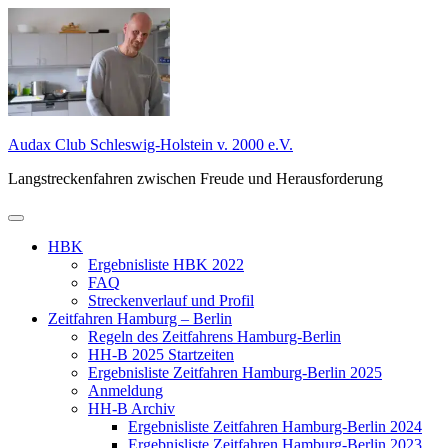
Zum
Inhalt
springen
Audax Club Schleswig-Holstein v. 2000 e.V.
Langstreckenfahren zwischen Freude und Herausforderung
Primäres
Menü
HBK
Ergebnisliste HBK 2022
FAQ
Streckenverlauf und Profil
Zeitfahren Hamburg – Berlin
Regeln des Zeitfahrens Hamburg-Berlin
HH-B 2025 Startzeiten
Ergebnisliste Zeitfahren Hamburg-Berlin 2025
Anmeldung
HH-B Archiv
Ergebnisliste Zeitfahren Hamburg-Berlin 2024
Ergebnisliste Zeitfahren Hamburg-Berlin 2023