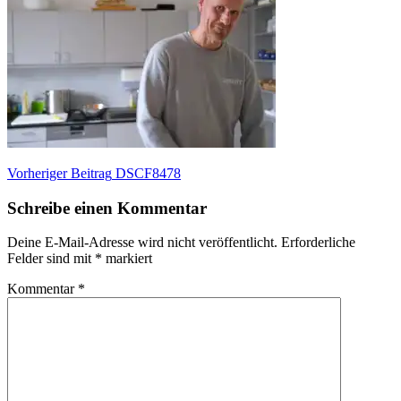
Beitragsnavigation
Vorheriger
Vorheriger Beitrag
DSCF8478
Beitrag:
Schreibe einen Kommentar
Deine E-Mail-Adresse wird nicht veröffentlicht.
Erforderliche
Felder sind mit
*
markiert
Kommentar
*