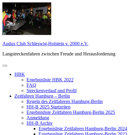
Zum
Inhalt
springen
Audax Club Schleswig-Holstein v. 2000 e.V.
Langstreckenfahren zwischen Freude und Herausforderung
Primäres
Menü
HBK
Ergebnisliste HBK 2022
FAQ
Streckenverlauf und Profil
Zeitfahren Hamburg – Berlin
Regeln des Zeitfahrens Hamburg-Berlin
HH-B 2025 Startzeiten
Ergebnisliste Zeitfahren Hamburg-Berlin 2025
Anmeldung
HH-B Archiv
Ergebnisliste Zeitfahren Hamburg-Berlin 2024
Ergebnisliste Zeitfahren Hamburg-Berlin 2023