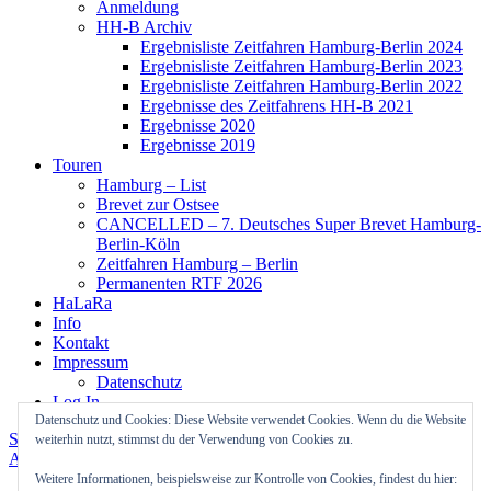
Anmeldung
HH-B Archiv
Ergebnisliste Zeitfahren Hamburg-Berlin 2024
Ergebnisliste Zeitfahren Hamburg-Berlin 2023
Ergebnisliste Zeitfahren Hamburg-Berlin 2022
Ergebnisse des Zeitfahrens HH-B 2021
Ergebnisse 2020
Ergebnisse 2019
Touren
Hamburg – List
Brevet zur Ostsee
CANCELLED – 7. Deutsches Super Brevet Hamburg-
Berlin-Köln
Zeitfahren Hamburg – Berlin
Permanenten RTF 2026
HaLaRa
Info
Kontakt
Impressum
Datenschutz
Log In
Datenschutz und Cookies: Diese Website verwendet Cookies. Wenn du die Website
Stolz präsentiert von WordPress
Theme: Colinear von
weiterhin nutzt, stimmst du der Verwendung von Cookies zu.
Automattic
.
Weitere Informationen, beispielsweise zur Kontrolle von Cookies, findest du hier: