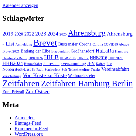
Kalender anzeigen
Schlagwörter
Ahrensburg
2019
2023
2024
Ahrensburg
2022
2020
2025
Brevet
- List
Bustransfer
Corona
Anmeldung
Corona COVID19 Absage
HaLaRa
Entlang der Elbe
Großhansdorf
Brevet 2021
Etappenfahrt
Hamburg
HH-B
HHB2016
Hamburg - Berlin
HBK2026
HH-B 2025
HH-List
HHB2020
HHB2024
Jahreshauptversammlung
JHV
Himmelfahrt
Kaffee
List
Vereinsabfahrt
Norderstedt-List
St. Pauli
Stadtradeln
Sylt
Teilnehmerliste
Tracks
Von Küste zu Küste
Weihnachtsfeier
Verschiebung
Zeitfahren
Zeitfahren Hamburg Berlin
Zur Ostsee
Zum Priwall
Meta
Anmelden
Eintrags-Feed
Kommentar-Feed
WordPress.org