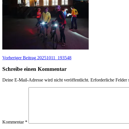
Beitragsnavigation
Vorheriger
Vorheriger Beitrag
20251011_193548
Beitrag:
Schreibe einen Kommentar
Deine E-Mail-Adresse wird nicht veröffentlicht.
Erforderliche Felder 
Kommentar
*