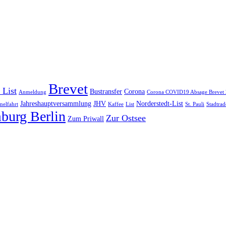
Brevet
 List
Bustransfer
Corona
Anmeldung
Corona COVID19 Absage Brevet
Jahreshauptversammlung
JHV
Norderstedt-List
elfahrt
Kaffee
List
St. Pauli
Stadtrad
burg Berlin
Zur Ostsee
Zum Priwall