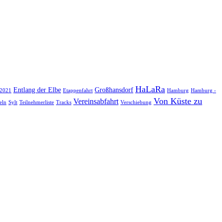
HaLaRa
Entlang der Elbe
Großhansdorf
 2021
Etappenfahrt
Hamburg
Hamburg -
Von Küste zu
Vereinsabfahrt
eln
Sylt
Teilnehmerliste
Tracks
Verschiebung