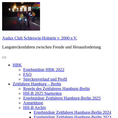
Zum
Inhalt
springen
Audax Club Schleswig-Holstein v. 2000 e.V.
Langstreckenfahren zwischen Freude und Herausforderung
Primäres
Menü
HBK
Ergebnisliste HBK 2022
FAQ
Streckenverlauf und Profil
Zeitfahren Hamburg – Berlin
Regeln des Zeitfahrens Hamburg-Berlin
HH-B 2025 Startzeiten
Ergebnisliste Zeitfahren Hamburg-Berlin 2025
Anmeldung
HH-B Archiv
Ergebnisliste Zeitfahren Hamburg-Berlin 2024
Ergebnisliste Zeitfahren Hamburg-Berlin 2023