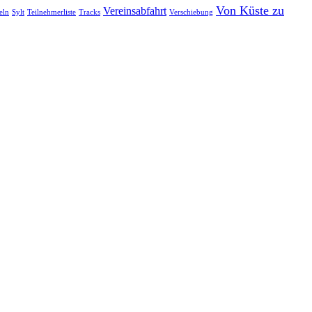
Von Küste zu
Vereinsabfahrt
eln
Sylt
Teilnehmerliste
Tracks
Verschiebung