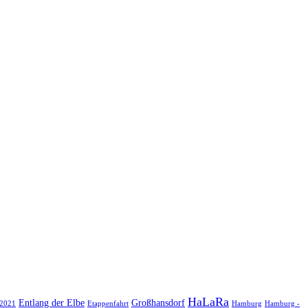
HaLaRa
Entlang der Elbe
Großhansdorf
 2021
Etappenfahrt
Hamburg
Hamburg -