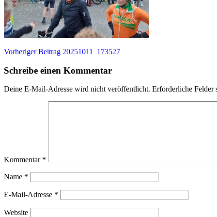
Beitragsnavigation
Vorheriger
Vorheriger Beitrag
20251011_173527
Beitrag:
Schreibe einen Kommentar
Deine E-Mail-Adresse wird nicht veröffentlicht.
Erforderliche Felder 
Kommentar
*
Name
*
E-Mail-Adresse
*
Website