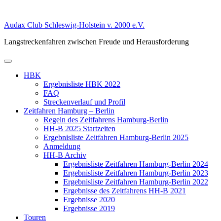
Zum
Inhalt
Audax Club Schleswig-Holstein v. 2000 e.V.
springen
Langstreckenfahren zwischen Freude und Herausforderung
Primäres
Menü
HBK
Ergebnisliste HBK 2022
FAQ
Streckenverlauf und Profil
Zeitfahren Hamburg – Berlin
Regeln des Zeitfahrens Hamburg-Berlin
HH-B 2025 Startzeiten
Ergebnisliste Zeitfahren Hamburg-Berlin 2025
Anmeldung
HH-B Archiv
Ergebnisliste Zeitfahren Hamburg-Berlin 2024
Ergebnisliste Zeitfahren Hamburg-Berlin 2023
Ergebnisliste Zeitfahren Hamburg-Berlin 2022
Ergebnisse des Zeitfahrens HH-B 2021
Ergebnisse 2020
Ergebnisse 2019
Touren