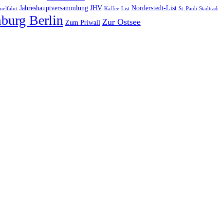
Jahreshauptversammlung
JHV
Norderstedt-List
elfahrt
Kaffee
List
St. Pauli
Stadtrad
burg Berlin
Zur Ostsee
Zum Priwall