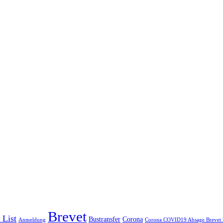
Brevet
 List
Bustransfer
Corona
Anmeldung
Corona COVID19 Absage Brevet