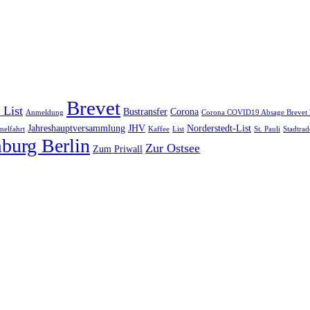
Brevet
 List
Bustransfer
Corona
Anmeldung
Corona COVID19 Absage Brevet
Jahreshauptversammlung
JHV
Norderstedt-List
elfahrt
Kaffee
List
St. Pauli
Stadtrad
burg Berlin
Zur Ostsee
Zum Priwall