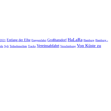
HaLaRa
Entlang der Elbe
Großhansdorf
 2021
Etappenfahrt
Hamburg
Hamburg -
Von Küste zu
Vereinsabfahrt
eln
Sylt
Teilnehmerliste
Tracks
Verschiebung