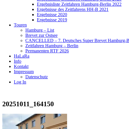
Ergebnisliste Zeitfahren Hamburg-Berlin 2022
Ergebnisse des Zeitfahrens HH-B 2021
Ergebnisse 2020
Ergebnisse 2019
Touren
Hamburg – List
Brevet zur Ostsee
CANCELLED – 7. Deutsches Super Brevet Hamburg-Be
Zeitfahren Hamburg – Berlin
Permanenten RTF 2026
HaLaRa
Info
Kontakt
Impressum
Datenschutz
Log In
20251011_164150