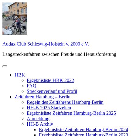
Zum
Inhalt
springen
Audax Club Schleswig-Holstein v. 2000 e.V.
Langstreckenfahren zwischen Freude und Herausforderung
Primäres
Menü
HBK
Ergebnisliste HBK 2022
FAQ
Streckenverlauf und Profil
Zeitfahren Hamburg – Berlin
Regeln des Zeitfahrens Hamburg-Berlin
HH-B 2025 Startzeiten
Ergebnisliste Zeitfahren Hamburg-Berlin 2025
Anmeldung
HH-B Archiv
Ergebnisliste Zeitfahren Hamburg-Berlin 2024
Ergebnisliste Zeitfahren Hamburg-Berlin 2023