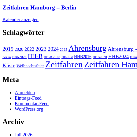
Zeitfahren Hamburg – Berlin
Kalender anzeigen
Schlagwörter
Ahrensburg
2019
2023
2024
Ahrensburg -
2022
2020
2025
HH-B
HHB2024
HHB2016
Berlin
HBK2026
HH-B 2025
HH-List
HHB2020
Himm
Zeitfahren
Zeitfahren Ham
Küste
Weihnachtsfeier
Meta
Anmelden
Eintrags-Feed
Kommentar-Feed
WordPress.org
Archiv
Juli 2026