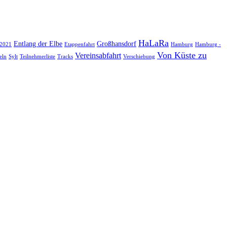
HaLaRa
Entlang der Elbe
Großhansdorf
 2021
Etappenfahrt
Hamburg
Hamburg -
Von Küste zu
Vereinsabfahrt
eln
Sylt
Teilnehmerliste
Tracks
Verschiebung