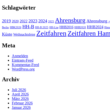
Schlagwörter
Ahrensburg
2019
2023
2024
Ahrensburg -
2022
2020
2025
HH-B
HHB2024
HHB2016
Berlin
HBK2026
HH-B 2025
HH-List
HHB2020
Himm
Zeitfahren
Zeitfahren Ham
Küste
Weihnachtsfeier
Meta
Anmelden
Eintrags-Feed
Kommentar-Feed
WordPress.org
Archiv
Juli 2026
April 2026
März 2026
Februar 2026
Januar 2026