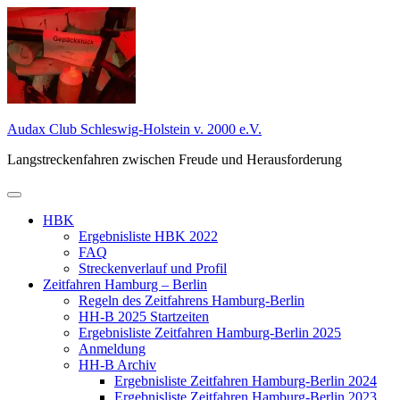
Zum
Inhalt
springen
Audax Club Schleswig-Holstein v. 2000 e.V.
Langstreckenfahren zwischen Freude und Herausforderung
Primäres
Menü
HBK
Ergebnisliste HBK 2022
FAQ
Streckenverlauf und Profil
Zeitfahren Hamburg – Berlin
Regeln des Zeitfahrens Hamburg-Berlin
HH-B 2025 Startzeiten
Ergebnisliste Zeitfahren Hamburg-Berlin 2025
Anmeldung
HH-B Archiv
Ergebnisliste Zeitfahren Hamburg-Berlin 2024
Ergebnisliste Zeitfahren Hamburg-Berlin 2023