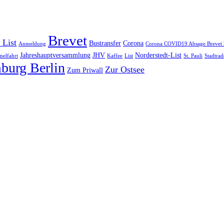
Brevet
 List
Bustransfer
Corona
Anmeldung
Corona COVID19 Absage Brevet
Jahreshauptversammlung
JHV
Norderstedt-List
elfahrt
Kaffee
List
St. Pauli
Stadtrad
burg Berlin
Zur Ostsee
Zum Priwall