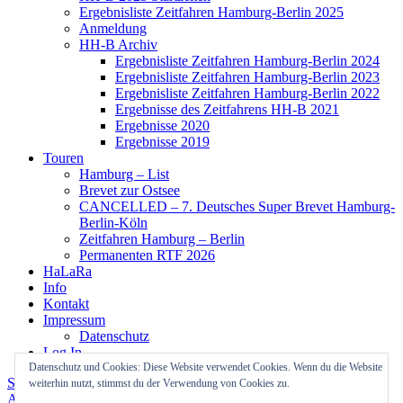
Ergebnisliste Zeitfahren Hamburg-Berlin 2025
Anmeldung
HH-B Archiv
Ergebnisliste Zeitfahren Hamburg-Berlin 2024
Ergebnisliste Zeitfahren Hamburg-Berlin 2023
Ergebnisliste Zeitfahren Hamburg-Berlin 2022
Ergebnisse des Zeitfahrens HH-B 2021
Ergebnisse 2020
Ergebnisse 2019
Touren
Hamburg – List
Brevet zur Ostsee
CANCELLED – 7. Deutsches Super Brevet Hamburg-
Berlin-Köln
Zeitfahren Hamburg – Berlin
Permanenten RTF 2026
HaLaRa
Info
Kontakt
Impressum
Datenschutz
Log In
Datenschutz und Cookies: Diese Website verwendet Cookies. Wenn du die Website
Stolz präsentiert von WordPress
Theme: Colinear von
weiterhin nutzt, stimmst du der Verwendung von Cookies zu.
Automattic
.