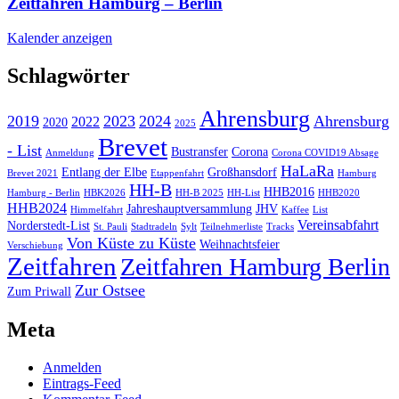
Zeitfahren Hamburg – Berlin
Kalender anzeigen
Schlagwörter
Ahrensburg
2019
2023
2024
Ahrensburg
2022
2020
2025
Brevet
- List
Bustransfer
Corona
Anmeldung
Corona COVID19 Absage
HaLaRa
Entlang der Elbe
Großhansdorf
Brevet 2021
Etappenfahrt
Hamburg
HH-B
HHB2016
Hamburg - Berlin
HBK2026
HH-B 2025
HH-List
HHB2020
HHB2024
Jahreshauptversammlung
JHV
Himmelfahrt
Kaffee
List
Vereinsabfahrt
Norderstedt-List
St. Pauli
Stadtradeln
Sylt
Teilnehmerliste
Tracks
Von Küste zu Küste
Weihnachtsfeier
Verschiebung
Zeitfahren
Zeitfahren Hamburg Berlin
Zur Ostsee
Zum Priwall
Meta
Anmelden
Eintrags-Feed