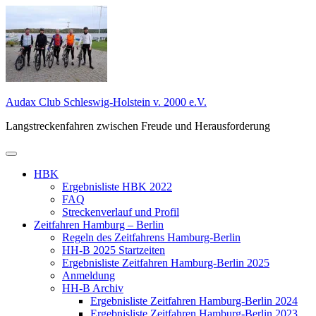
Zum
Inhalt
springen
Audax Club Schleswig-Holstein v. 2000 e.V.
Langstreckenfahren zwischen Freude und Herausforderung
Primäres
Menü
HBK
Ergebnisliste HBK 2022
FAQ
Streckenverlauf und Profil
Zeitfahren Hamburg – Berlin
Regeln des Zeitfahrens Hamburg-Berlin
HH-B 2025 Startzeiten
Ergebnisliste Zeitfahren Hamburg-Berlin 2025
Anmeldung
HH-B Archiv
Ergebnisliste Zeitfahren Hamburg-Berlin 2024
Ergebnisliste Zeitfahren Hamburg-Berlin 2023