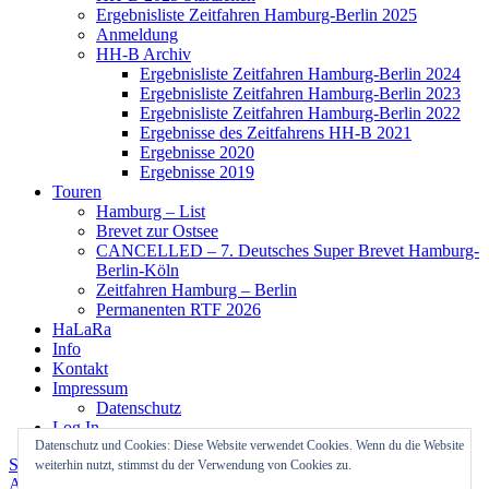
Ergebnisliste Zeitfahren Hamburg-Berlin 2025
Anmeldung
HH-B Archiv
Ergebnisliste Zeitfahren Hamburg-Berlin 2024
Ergebnisliste Zeitfahren Hamburg-Berlin 2023
Ergebnisliste Zeitfahren Hamburg-Berlin 2022
Ergebnisse des Zeitfahrens HH-B 2021
Ergebnisse 2020
Ergebnisse 2019
Touren
Hamburg – List
Brevet zur Ostsee
CANCELLED – 7. Deutsches Super Brevet Hamburg-
Berlin-Köln
Zeitfahren Hamburg – Berlin
Permanenten RTF 2026
HaLaRa
Info
Kontakt
Impressum
Datenschutz
Log In
Datenschutz und Cookies: Diese Website verwendet Cookies. Wenn du die Website
Stolz präsentiert von WordPress
Theme: Colinear von
weiterhin nutzt, stimmst du der Verwendung von Cookies zu.
Automattic
.