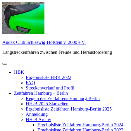
Zum
Inhalt
springen
Audax Club Schleswig-Holstein v. 2000 e.V.
Langstreckenfahren zwischen Freude und Herausforderung
Primäres
Menü
HBK
Ergebnisliste HBK 2022
FAQ
Streckenverlauf und Profil
Zeitfahren Hamburg – Berlin
Regeln des Zeitfahrens Hamburg-Berlin
HH-B 2025 Startzeiten
Ergebnisliste Zeitfahren Hamburg-Berlin 2025
Anmeldung
HH-B Archiv
Ergebnisliste Zeitfahren Hamburg-Berlin 2024
Ergebnisliste Zeitfahren Hamburg-Berlin 2023