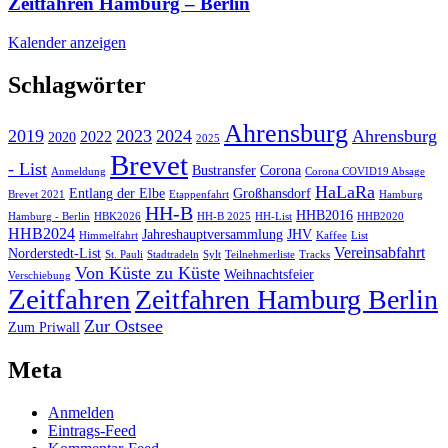
Zeitfahren Hamburg – Berlin
Kalender anzeigen
Schlagwörter
Ahrensburg
2019
2023
2024
Ahrensburg
2022
2020
2025
Brevet
- List
Bustransfer
Corona
Anmeldung
Corona COVID19 Absage
HaLaRa
Entlang der Elbe
Großhansdorf
Brevet 2021
Etappenfahrt
Hamburg
HH-B
HHB2016
Hamburg - Berlin
HBK2026
HH-B 2025
HH-List
HHB2020
HHB2024
Jahreshauptversammlung
JHV
Himmelfahrt
Kaffee
List
Vereinsabfahrt
Norderstedt-List
St. Pauli
Stadtradeln
Sylt
Teilnehmerliste
Tracks
Von Küste zu Küste
Weihnachtsfeier
Verschiebung
Zeitfahren
Zeitfahren Hamburg Berlin
Zur Ostsee
Zum Priwall
Meta
Anmelden
Eintrags-Feed