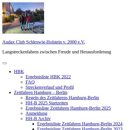
Zum
Inhalt
springen
Audax Club Schleswig-Holstein v. 2000 e.V.
Langstreckenfahren zwischen Freude und Herausforderung
Primäres
Menü
HBK
Ergebnisliste HBK 2022
FAQ
Streckenverlauf und Profil
Zeitfahren Hamburg – Berlin
Regeln des Zeitfahrens Hamburg-Berlin
HH-B 2025 Startzeiten
Ergebnisliste Zeitfahren Hamburg-Berlin 2025
Anmeldung
HH-B Archiv
Ergebnisliste Zeitfahren Hamburg-Berlin 2024
Ergebnisliste Zeitfahren Hamburg-Berlin 2023