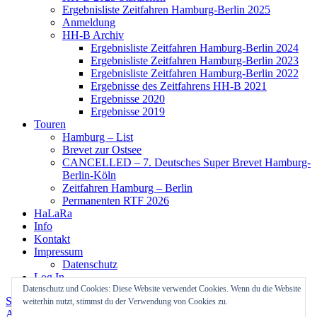
Ergebnisliste Zeitfahren Hamburg-Berlin 2025
Anmeldung
HH-B Archiv
Ergebnisliste Zeitfahren Hamburg-Berlin 2024
Ergebnisliste Zeitfahren Hamburg-Berlin 2023
Ergebnisliste Zeitfahren Hamburg-Berlin 2022
Ergebnisse des Zeitfahrens HH-B 2021
Ergebnisse 2020
Ergebnisse 2019
Touren
Hamburg – List
Brevet zur Ostsee
CANCELLED – 7. Deutsches Super Brevet Hamburg-
Berlin-Köln
Zeitfahren Hamburg – Berlin
Permanenten RTF 2026
HaLaRa
Info
Kontakt
Impressum
Datenschutz
Log In
Datenschutz und Cookies: Diese Website verwendet Cookies. Wenn du die Website
Stolz präsentiert von WordPress
Theme: Colinear von
weiterhin nutzt, stimmst du der Verwendung von Cookies zu.
Automattic
.