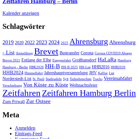
Zeitfahren Hamburg – Berlin
Kalender anzeigen
Schlagwörter
Ahrensburg
2019
2023
2024
Ahrensburg
2022
2020
2025
Brevet
- List
Bustransfer
Corona
Anmeldung
Corona COVID19 Absage
HaLaRa
Entlang der Elbe
Großhansdorf
Brevet 2021
Etappenfahrt
Hamburg
HH-B
HHB2016
Hamburg - Berlin
HBK2026
HH-B 2025
HH-List
HHB2020
HHB2024
Jahreshauptversammlung
JHV
Himmelfahrt
Kaffee
List
Vereinsabfahrt
Norderstedt-List
St. Pauli
Stadtradeln
Sylt
Teilnehmerliste
Tracks
Von Küste zu Küste
Weihnachtsfeier
Verschiebung
Zeitfahren
Zeitfahren Hamburg Berlin
Zur Ostsee
Zum Priwall
Meta
Anmelden
Eintrags-Feed