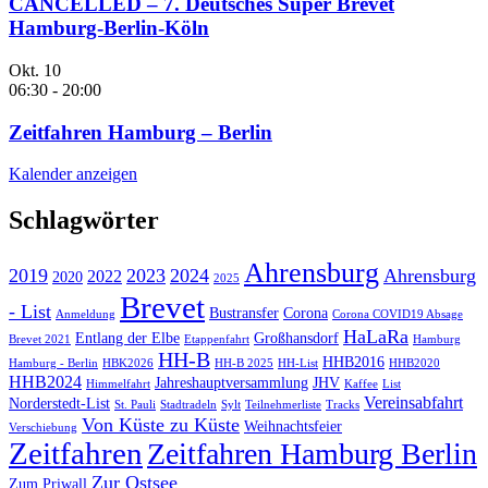
CANCELLED – 7. Deutsches Super Brevet
Hamburg-Berlin-Köln
Okt.
10
06:30
-
20:00
Zeitfahren Hamburg – Berlin
Kalender anzeigen
Schlagwörter
Ahrensburg
2019
2023
2024
Ahrensburg
2022
2020
2025
Brevet
- List
Bustransfer
Corona
Anmeldung
Corona COVID19 Absage
HaLaRa
Entlang der Elbe
Großhansdorf
Brevet 2021
Etappenfahrt
Hamburg
HH-B
HHB2016
Hamburg - Berlin
HBK2026
HH-B 2025
HH-List
HHB2020
HHB2024
Jahreshauptversammlung
JHV
Himmelfahrt
Kaffee
List
Vereinsabfahrt
Norderstedt-List
St. Pauli
Stadtradeln
Sylt
Teilnehmerliste
Tracks
Von Küste zu Küste
Weihnachtsfeier
Verschiebung
Zeitfahren
Zeitfahren Hamburg Berlin
Zur Ostsee
Zum Priwall