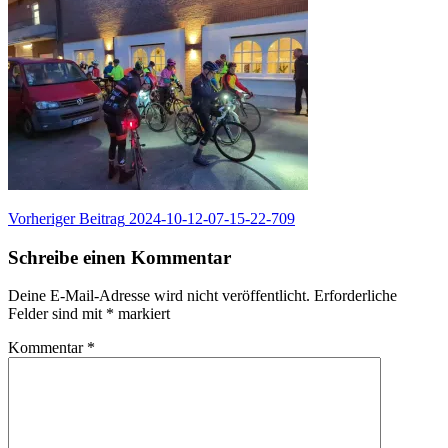
Beitragsnavigation
Vorheriger
Vorheriger Beitrag
2024-10-12-07-15-22-709
Beitrag:
Schreibe einen Kommentar
Deine E-Mail-Adresse wird nicht veröffentlicht.
Erforderliche
Felder sind mit
*
markiert
Kommentar
*