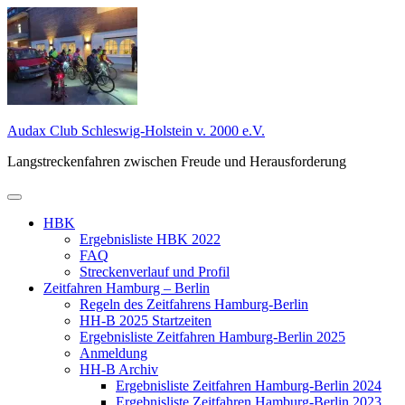
Zum
Inhalt
springen
Audax Club Schleswig-Holstein v. 2000 e.V.
Langstreckenfahren zwischen Freude und Herausforderung
Primäres
Menü
HBK
Ergebnisliste HBK 2022
FAQ
Streckenverlauf und Profil
Zeitfahren Hamburg – Berlin
Regeln des Zeitfahrens Hamburg-Berlin
HH-B 2025 Startzeiten
Ergebnisliste Zeitfahren Hamburg-Berlin 2025
Anmeldung
HH-B Archiv
Ergebnisliste Zeitfahren Hamburg-Berlin 2024
Ergebnisliste Zeitfahren Hamburg-Berlin 2023