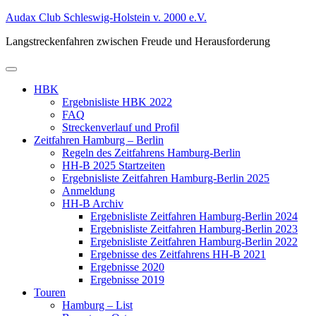
Zum
Audax Club Schleswig-Holstein v. 2000 e.V.
Inhalt
Langstreckenfahren zwischen Freude und Herausforderung
springen
Primäres
Menü
HBK
Ergebnisliste HBK 2022
FAQ
Streckenverlauf und Profil
Zeitfahren Hamburg – Berlin
Regeln des Zeitfahrens Hamburg-Berlin
HH-B 2025 Startzeiten
Ergebnisliste Zeitfahren Hamburg-Berlin 2025
Anmeldung
HH-B Archiv
Ergebnisliste Zeitfahren Hamburg-Berlin 2024
Ergebnisliste Zeitfahren Hamburg-Berlin 2023
Ergebnisliste Zeitfahren Hamburg-Berlin 2022
Ergebnisse des Zeitfahrens HH-B 2021
Ergebnisse 2020
Ergebnisse 2019
Touren
Hamburg – List