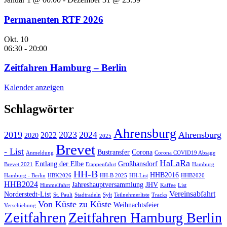
Permanenten RTF 2026
Okt.
10
06:30
-
20:00
Zeitfahren Hamburg – Berlin
Kalender anzeigen
Schlagwörter
Ahrensburg
2019
2023
2024
Ahrensburg
2022
2020
2025
Brevet
- List
Bustransfer
Corona
Anmeldung
Corona COVID19 Absage
HaLaRa
Entlang der Elbe
Großhansdorf
Brevet 2021
Etappenfahrt
Hamburg
HH-B
HHB2016
Hamburg - Berlin
HBK2026
HH-B 2025
HH-List
HHB2020
HHB2024
Jahreshauptversammlung
JHV
Himmelfahrt
Kaffee
List
Vereinsabfahrt
Norderstedt-List
St. Pauli
Stadtradeln
Sylt
Teilnehmerliste
Tracks
Von Küste zu Küste
Weihnachtsfeier
Verschiebung
Zeitfahren
Zeitfahren Hamburg Berlin