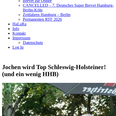
Brevet zur Ostsee
CANCELLED – 7. Deutsches Super Brevet Hamburg-
Berlin-Köln
Zeitfahren Hamburg – Berlin
Permanenten RTF 2026
HaLaRa
Info
Kontakt
Impressum
Datenschutz
Log In
Jochen wird Top Schleswig-Holsteiner!
(und ein wenig HHB)