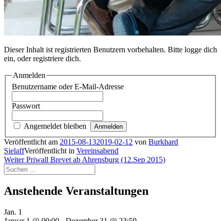
Dieser Inhalt ist registrierten Benutzern vorbehalten. Bitte logge dich
ein, oder registriere dich.
Anmelden
Benutzername oder E-Mail-Adresse
Passwort
Angemeldet bleiben
Veröffentlicht am
2015-08-13
2019-02-12
von
Burkhard
Sielaff
Veröffentlicht in
Vereinsabend
Beitragsnavigation
Nächster
Weiter
Priwall Brevet ab Ahrensburg (12.Sep 2015)
Suchen
Beitrag:
nach:
Anstehende Veranstaltungen
Jan.
1
Januar 1 @ 00:00
-
Dezember 31 @ 23:59