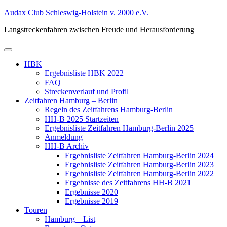
Zum
Audax Club Schleswig-Holstein v. 2000 e.V.
Inhalt
Langstreckenfahren zwischen Freude und Herausforderung
springen
Primäres
Menü
HBK
Ergebnisliste HBK 2022
FAQ
Streckenverlauf und Profil
Zeitfahren Hamburg – Berlin
Regeln des Zeitfahrens Hamburg-Berlin
HH-B 2025 Startzeiten
Ergebnisliste Zeitfahren Hamburg-Berlin 2025
Anmeldung
HH-B Archiv
Ergebnisliste Zeitfahren Hamburg-Berlin 2024
Ergebnisliste Zeitfahren Hamburg-Berlin 2023
Ergebnisliste Zeitfahren Hamburg-Berlin 2022
Ergebnisse des Zeitfahrens HH-B 2021
Ergebnisse 2020
Ergebnisse 2019
Touren
Hamburg – List