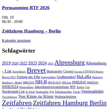
Permanenten RTF 2026
Okt.
10
06:30
-
20:00
Zeitfahren Hamburg – Berlin
Kalender anzeigen
Schlagwörter
Ahrensburg
2019
2023
2024
Ahrensburg
2022
2020
2025
Brevet
- List
Bustransfer
Corona
Anmeldung
Corona COVID19 Absage
HaLaRa
Entlang der Elbe
Großhansdorf
Brevet 2021
Etappenfahrt
Hamburg
HH-B
HHB2016
Hamburg - Berlin
HBK2026
HH-B 2025
HH-List
HHB2020
HHB2024
Jahreshauptversammlung
JHV
Himmelfahrt
Kaffee
List
Vereinsabfahrt
Norderstedt-List
St. Pauli
Stadtradeln
Sylt
Teilnehmerliste
Tracks
Von Küste zu Küste
Weihnachtsfeier
Verschiebung
Zeitfahren
Zeitfahren Hamburg Berlin